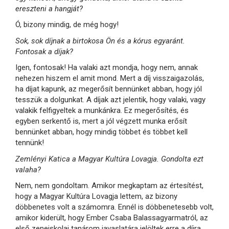
ereszteni a hangját?
Ó, bizony mindig, de még hogy!
Sok, sok díjnak a birtokosa Ön és a kórus egyaránt.
Fontosak a díjak?
Igen, fontosak! Ha valaki azt mondja, hogy nem, annak
nehezen hiszem el amit mond. Mert a díj visszaigazolás,
ha díjat kapunk, az megerősít bennünket abban, hogy jól
tesszük a dolgunkat. A díjak azt jelentik, hogy valaki, vagy
valakik felfigyeltek a munkánkra. Ez megerősítés, és
egyben serkentő is, mert a jól végzett munka erősít
bennünket abban, hogy mindig többet és többet kell
tennünk!
Zemlényi Katica a Magyar Kultúra Lovagja. Gondolta ezt
valaha?
Nem, nem gondoltam. Amikor megkaptam az értesítést,
hogy a Magyar Kultúra Lovagja lettem, az bizony
döbbenetes volt a számomra. Ennél is döbbenetesebb volt,
amikor kiderült, hogy Ember Csaba Balassagyarmatról, az
első zeneiskolai tanárom javaslatára jelöltek erre a díjra.