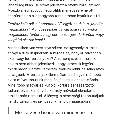
lehetőség híján. De sokat jelentett a számunkra, amikor
Moszkva legnagyobb, legprofibb menedzsere hívott
bennünket, és a legnagyobb templomban léptünk ott fel.
Zenész kollégái, a Locomotiv GT együttes dala a „Mindig
magasabbra”. A művészekben is van akarás a mindig
magasabbra törésre, hogy nem országos, de Európa- vagy
világhírű akarok lenni?
Mindenkiben van versenyszellem, ez ugyanolyan, mint
ahogy a díjak inspirálnak. A kérdés az, hogy ki, miképpen
akar, vagy tud versenyezni? A versenyszellem nálunk,
nálam nem abban jelentkezik, hogy ismertek legyünk
mindenáron. Persze, ismertek akarunk lenni, és talán azok
is vagyunk. A versenyszellem nálam az, hogy minél több
extra művet tanuljunk meg, és jól tudjuk azokat előadni.
Minél több magyar és külföldi kortárs zeneszerzőtől
tudjunk olyan kemény és komoly műveket elénekelni,
amiket más nem tud. A lényeg: a nehézségi fokon tudjunk
mindig túllépni, és így jussunk mindig magasabbra.
Mert a zene benne van mindenben, a