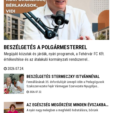
BESZÉLGETÉS A POLGÁRMESTERREL
Megújuló közutak és járdák, nyári programok, a Fehérvár FC Kft.
értékesítése és az átalakuló kormányzati rendszerrel
megkezdődött egyeztetések sűrítették 2026 első félévének
2026.07.24.
önkormányzati eseményeit. Dr. Cser-Palkovics András felidézte a
podcastban az év első hat hónapjának jelentős történéseit és szólt
BESZÉLGETÉS STERMECZKY ISTVÁNNÉVAL
a következő időszak feladatairól.
Fennállásának 35. évfordulóját ünnepli idén a Pedagógusok
Szakszervezete Fejér Vármegyei Szervezete Nyugdíjas
Tagozata. A születésnap alkalmából rendezett ünnepségen a
2026.07.22.
jubiláló szervezetet és a nyugdíjas pedagógusokat
köszöntötték.
AZ EGÉSZSÉG MEGŐRZÉSE MINDEN ÉVSZAKBAN
A nyári nagy melegben a megfelelő hidratálásra, bőrünk
FONTOS - BESZÉLGETÉS DR. KERESZTURY