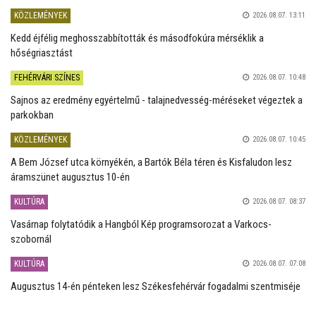
KÖZLEMÉNYEK
2026.08.07. 13:11
Kedd éjfélig meghosszabbították és másodfokúra mérséklik a
hőségriasztást
FEHÉRVÁRI SZÍNES
2026.08.07. 10:48
Sajnos az eredmény egyértelmű - talajnedvesség-méréseket végeztek a
parkokban
KÖZLEMÉNYEK
2026.08.07. 10:45
A Bem József utca környékén, a Bartók Béla téren és Kisfaludon lesz
áramszünet augusztus 10-én
KULTÚRA
2026.08.07. 08:37
Vasárnap folytatódik a Hangból Kép programsorozat a Varkocs-
szobornál
KULTÚRA
2026.08.07. 07:08
Augusztus 14-én pénteken lesz Székesfehérvár fogadalmi szentmiséje