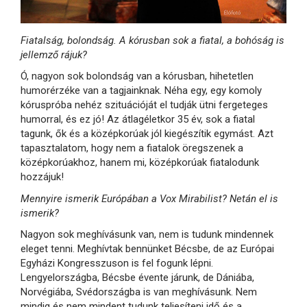
Fiatalság, bolondság. A kórusban sok a fiatal, a bohóság is
jellemző rájuk?
Ó, nagyon sok bolondság van a kórusban, hihetetlen
humorérzéke van a tagjainknak. Néha egy, egy komoly
kóruspróba nehéz szituációját el tudják ütni fergeteges
humorral, és ez jó! Az átlagéletkor 35 év, sok a fiatal
tagunk, ők és a középkorúak jól kiegészítik egymást. Azt
tapasztalatom, hogy nem a fiatalok öregszenek a
középkorúakhoz, hanem mi, középkorúak fiatalodunk
hozzájuk!
Mennyire ismerik Európában a Vox Mirabilist? Netán el is
ismerik?
Nagyon sok meghívásunk van, nem is tudunk mindennek
eleget tenni. Meghívtak bennünket Bécsbe, de az Európai
Egyházi Kongresszuson is fel fogunk lépni.
Lengyelországba, Bécsbe évente járunk, de Dániába,
Norvégiába, Svédországba is van meghívásunk. Nem
mindig és nem mindent tudunk teljesíteni idő és a