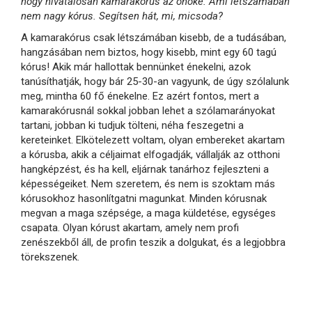
hogy hivatalosan kamarakórus az önöké. Ami létszámában
nem nagy kórus. Segítsen hát, mi, micsoda?
A kamarakórus csak létszámában kisebb, de a tudásában,
hangzásában nem biztos, hogy kisebb, mint egy 60 tagú
kórus! Akik már hallottak bennünket énekelni, azok
tanúsíthatják, hogy bár 25-30-an vagyunk, de úgy szólalunk
meg, mintha 60 fő énekelne. Ez azért fontos, mert a
kamarakórusnál sokkal jobban lehet a szólamarányokat
tartani, jobban ki tudjuk tölteni, néha feszegetni a
kereteinket. Elkötelezett voltam, olyan embereket akartam
a kórusba, akik a céljaimat elfogadják, vállalják az otthoni
hangképzést, és ha kell, eljárnak tanárhoz fejleszteni a
képességeiket. Nem szeretem, és nem is szoktam más
kórusokhoz hasonlítgatni magunkat. Minden kórusnak
megvan a maga szépsége, a maga küldetése, egységes
csapata. Olyan kórust akartam, amely nem profi
zenészekből áll, de profin teszik a dolgukat, és a legjobbra
törekszenek.