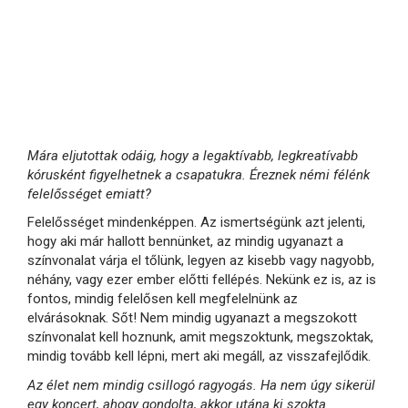
Mára eljutottak odáig, hogy a legaktívabb, legkreatívabb
kórusként figyelhetnek a csapatukra. Éreznek némi félénk
felelősséget emiatt?
Felelősséget mindenképpen. Az ismertségünk azt jelenti,
hogy aki már hallott bennünket, az mindig ugyanazt a
színvonalat várja el tőlünk, legyen az kisebb vagy nagyobb,
néhány, vagy ezer ember előtti fellépés. Nekünk ez is, az is
fontos, mindig felelősen kell megfelelnünk az
elvárásoknak. Sőt! Nem mindig ugyanazt a megszokott
színvonalat kell hoznunk, amit megszoktunk, megszoktak,
mindig tovább kell lépni, mert aki megáll, az visszafejlődik.
Az élet nem mindig csillogó ragyogás. Ha nem úgy sikerül
egy koncert, ahogy gondolta, akkor utána ki szokta