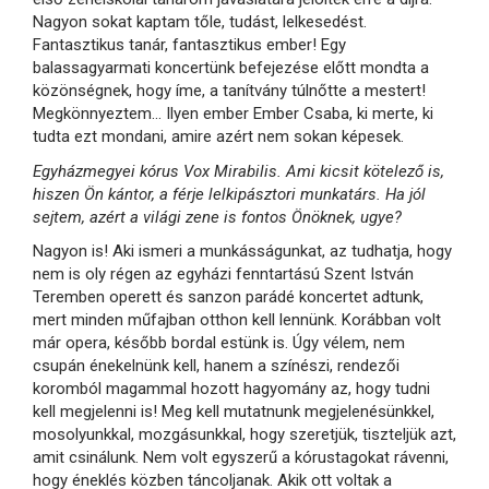
Nagyon sokat kaptam tőle, tudást, lelkesedést.
Fantasztikus tanár, fantasztikus ember! Egy
balassagyarmati koncertünk befejezése előtt mondta a
közönségnek, hogy íme, a tanítvány túlnőtte a mestert!
Megkönnyeztem... Ilyen ember Ember Csaba, ki merte, ki
tudta ezt mondani, amire azért nem sokan képesek.
Egyházmegyei kórus Vox Mirabilis. Ami kicsit kötelező is,
hiszen Ön kántor, a férje lelkipásztori munkatárs. Ha jól
sejtem, azért a világi zene is fontos Önöknek, ugye?
Nagyon is! Aki ismeri a munkásságunkat, az tudhatja, hogy
nem is oly régen az egyházi fenntartású Szent István
Teremben operett és sanzon parádé koncertet adtunk,
mert minden műfajban otthon kell lennünk. Korábban volt
már opera, később bordal estünk is. Úgy vélem, nem
csupán énekelnünk kell, hanem a színészi, rendezői
koromból magammal hozott hagyomány az, hogy tudni
kell megjelenni is! Meg kell mutatnunk megjelenésünkkel,
mosolyunkkal, mozgásunkkal, hogy szeretjük, tiszteljük azt,
amit csinálunk. Nem volt egyszerű a kórustagokat rávenni,
hogy éneklés közben táncoljanak. Akik ott voltak a