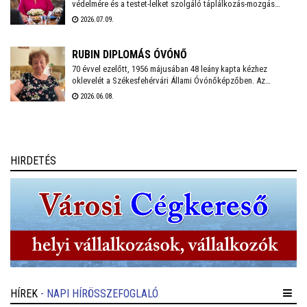
védelmére és a testet-lelket szolgáló táplálkozás-mozgás
LÁSZLÓNÉVAL
egyensúlyának fenntartására is felhívja a figyelmet közösségi
2026.07.09.
oldalán a Székesfehérvári Egészségfejlesztési Iroda. Az ÖKK
Podcast mostani adásában megismerhetik a város
egészségfejlesztési tervének és az iroda születésének
RUBIN DIPLOMÁS ÓVÓNŐ
történetét.
70 évvel ezelőtt, 1956 májusában 48 leány kapta kézhez
oklevelét a Székesfehérvári Állami Óvónőképzőben. Az
Ezredéves iskola épületében működő képző főiskolai szintű
2026.06.08.
tudást adott tanítványainak, akik a mai Felsővárosi Óvodában
működő gyakorló óvoda mintaóvónőinek vezetésével
ismerkedtek a rájuk váró feladatokkal.
HIRDETÉS
HÍREK
- NAPI HÍRÖSSZEFOGLALÓ