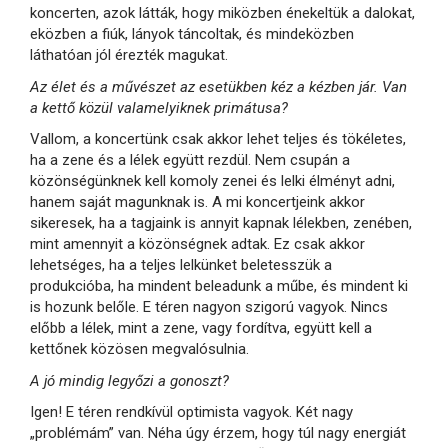
koncerten, azok látták, hogy miközben énekeltük a dalokat,
eközben a fiúk, lányok táncoltak, és mindeközben
láthatóan jól érezték magukat.
Az élet és a művészet az esetükben kéz a kézben jár. Van
a kettő közül valamelyiknek primátusa?
Vallom, a koncertünk csak akkor lehet teljes és tökéletes,
ha a zene és a lélek együtt rezdül. Nem csupán a
közönségünknek kell komoly zenei és lelki élményt adni,
hanem saját magunknak is. A mi koncertjeink akkor
sikeresek, ha a tagjaink is annyit kapnak lélekben, zenében,
mint amennyit a közönségnek adtak. Ez csak akkor
lehetséges, ha a teljes lelkünket beletesszük a
produkcióba, ha mindent beleadunk a műbe, és mindent ki
is hozunk belőle. E téren nagyon szigorú vagyok. Nincs
előbb a lélek, mint a zene, vagy fordítva, együtt kell a
kettőnek közösen megvalósulnia.
A jó mindig legyőzi a gonoszt?
Igen! E téren rendkívül optimista vagyok. Két nagy
„problémám” van. Néha úgy érzem, hogy túl nagy energiát