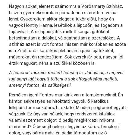
Nagyon sokat jelentett számomra a Vörösmarty Színház,
hiszen gyermekoromban primadonna szerettem volna
lenni. Gyakoroltam akkor eleget a tükör előtt, hogy én
vagyok Honthy Hanna, lesétálok a lépcsőn, és fogadom a
tapsvihart. A színpadi játék mellett karigazgatóként
betaníthattam a dalokat, válogathattam a szereplőket. A
színház azért is volt fontos, hiszen már korábban és azóta
is a Zsolt utcai katolikus plébánián a passiójátékokat,
műsorokat én rendez(t)em. Sok gyerek jár oda, nagyon jól
érzik magukat, néha a szülőkkel közösen is.
A felsorolt funkciói mellett feleség is. Jánossal, a férjével
tud annyi időt együtt tölteni a sok elfoglaltsága mellett,
amennyi fontos, és szükséges?
Remélem igen! Fontos munkánk van a templomunknál. Én
kántor, sekrestyés és hitoktató vagyok, ő katolikus
lelkipásztor munkatárs, hitoktató. Minden programot együtt
végzünk. Ez úgy van nálunk, hogy rendszerint kitalálok
valami eszement dolgot, ő pedig megkérdezi: mikorra
szeretnéd? Ő besegít nekem, legyen az kórus, templomi
dolog, vagy bármi más, én pedig támogatom az ő