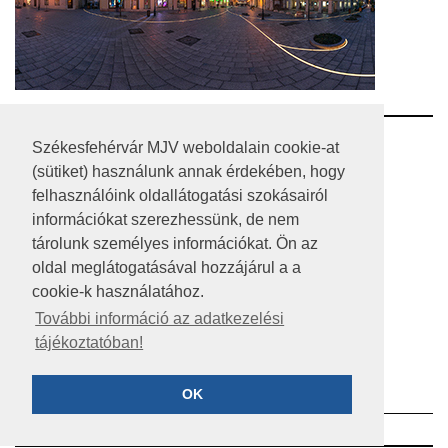
RSS
Székesfehérvár MJV weboldalain cookie-at
(sütiket) használunk annak érdekében, hogy
A HONLAP 2017.03.31-I ÁLLAPOTA
felhasználóink oldallátogatási szokásairól
információkat szerezhessünk, de nem
JOGI NYILATKOZAT
tárolunk személyes információkat. Ön az
IMPRESSZUM
oldal meglátogatásával hozzájárul a a
cookie-k használatához.
MÉDIAAJÁNLAT
További információ az adatkezelési
tájékoztatóban!
KÖZÉRDEKŰ ADATOK
ADATVÉDELEM
OK
©2023 SZÉKESFEHÉRVÁR MEGYEI JOGÚ VÁROS