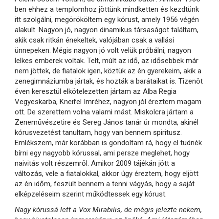
ben ehhez a templomhoz jöttünk mindketten és kezdtünk
itt szolgálni, megörököltem egy kórust, amely 1956 végén
alakult. Nagyon jó, nagyon dinamikus társaságot találtam,
akik csak ritkán énekeltek, valójában csak a vallási
ünnepeken. Mégis nagyon jó volt velük próbálni, nagyon
lelkes emberek voltak. Telt, múlt az idő, az idősebbek már
nem jöttek, de fiatalok igen, köztük az én gyerekeim, akik a
zenegimnáziumba jártak, és hozták a barátaikat is. Tizenöt
éven keresztül elkötelezetten jártam az Alba Regia
Vegyeskarba, Kneifel Imréhez, nagyon jól éreztem magam
ott. De szerettem volna valami mást. Miskolcra jártam a
Zeneművészetire és Sereg János tanár úr mondta, akinél
kórusvezetést tanultam, hogy van bennem spiritusz.
Emlékszem, már korábban is gondoltam rá, hogy el tudnék
bírni egy nagyobb kórussal, ami persze meglehet, hogy
naivitás volt részemről. Amikor 2009 tájékán jött a
változás, vele a fiatalokkal, akkor úgy éreztem, hogy eljött
az én időm, feszült bennem a tenni vágyás, hogy a saját
elképzeléseim szerint működtessek egy kórust.
Nagy kórussá lett a Vox Mirabilis, de mégis jelezte nekem,