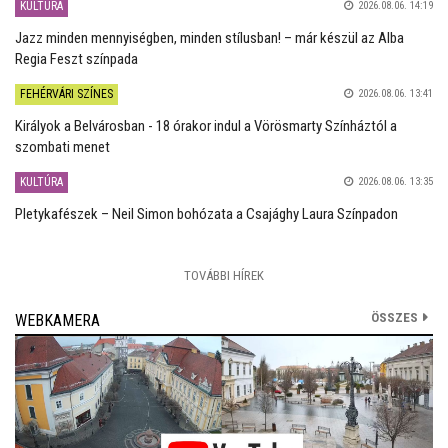
KULTÚRA
2026.08.06. 14:19
Jazz minden mennyiségben, minden stílusban! – már készül az Alba
Regia Feszt színpada
FEHÉRVÁRI SZÍNES
2026.08.06. 13:41
Királyok a Belvárosban - 18 órakor indul a Vörösmarty Színháztól a
szombati menet
KULTÚRA
2026.08.06. 13:35
Pletykafészek – Neil Simon bohózata a Csajághy Laura Színpadon
TOVÁBBI HÍREK
ÖSSZES
WEBKAMERA