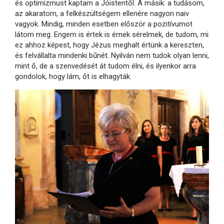
és optimizmust kaptam a Jóistentől. A másik: a tudásom,
az akaratom, a felkészültségem ellenére nagyon naiv
vagyok. Mindig, minden esetben először a pozitívumot
látom meg. Engem is értek is érnek sérelmek, de tudom, mi
ez ahhoz képest, hogy Jézus meghalt értünk a kereszten,
és felvállalta mindenki bűnét. Nyilván nem tudok olyan lenni,
mint ő, de a szenvedését át tudom élni, és ilyenkor arra
gondolok, hogy lám, őt is elhagyták.