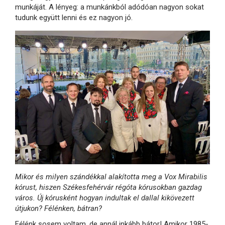
munkáját. A lényeg: a munkánkból adódóan nagyon sokat
tudunk együtt lenni és ez nagyon jó.
Mikor és milyen szándékkal alakította meg a Vox Mirabilis
kórust, hiszen Székesfehérvár régóta kórusokban gazdag
város. Új kórusként hogyan indultak el dallal kikövezett
útjukon? Félénken, bátran?
Félénk sosem voltam, de annál inkább bátor! Amikor 1985-