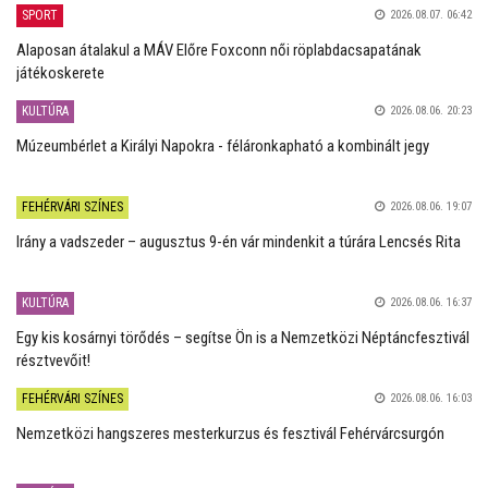
SPORT
2026.08.07. 06:42
Alaposan átalakul a MÁV Előre Foxconn női röplabdacsapatának
játékoskerete
KULTÚRA
2026.08.06. 20:23
Múzeumbérlet a Királyi Napokra - féláronkapható a kombinált jegy
FEHÉRVÁRI SZÍNES
2026.08.06. 19:07
Irány a vadszeder – augusztus 9-én vár mindenkit a túrára Lencsés Rita
KULTÚRA
2026.08.06. 16:37
Egy kis kosárnyi törődés – segítse Ön is a Nemzetközi Néptáncfesztivál
résztvevőit!
FEHÉRVÁRI SZÍNES
2026.08.06. 16:03
Nemzetközi hangszeres mesterkurzus és fesztivál Fehérvárcsurgón