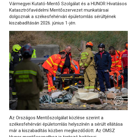
Vármegyei Kutató-Mentő Szolgálat és a HUNOR Hivatásos
Katasztrófavédelmi Mentőszervezet munkatársai
dolgoznak a székesfehérvári épületomlás sérültjének
kiszabadításán 2026. június 1-jén.
Az Országos Mentőszolgálat közlése szerint a
székesfehérvári épületomlás helyszínén a sérült ellátása
már a kiszabadítás közben megkezdődött. Az OMSZ
Hunor mentőcsapathoz is tartozó bajtársai