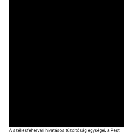
A székesfehérvári hivatásos tűzoltóság egységei, a Pest