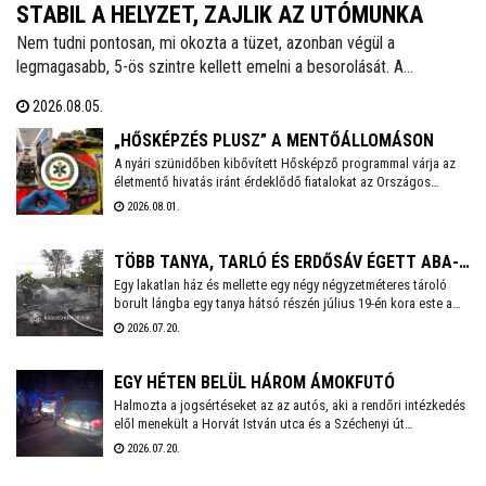
STABIL A HELYZET, ZAJLIK AZ UTÓMUNKA
Nem tudni pontosan, mi okozta a tüzet, azonban végül a
legmagasabb, 5-ös szintre kellett emelni a besorolását. A
zártkertek és lakóépületek mellett a MOL telepe is kiemelt
2026.08.05.
kockázatott jelentett - tájékoztatott közösségi oldalán dr. Cser-
Palkovics András polgármester. A környék két utcáiból hatvanegy
„HŐSKÉPZÉS PLUSZ” A MENTŐÁLLOMÁSON
embert menekítettek ki, őket már visszaengedték otthonukba.
A nyári szünidőben kibővített Hősképző programmal várja az
életmentő hivatás iránt érdeklődő fiatalokat az Országos
Mentőszolgálat. Életmentő kiképzés, élményprogram,
2026.08.01.
pályaorientáció – ez a Hősképzés Plusz! A Székesfehérvári
Mentőállomáson augusztus 3-án, hétfőn 14 órakor kezdődik a
program, amelyre előzetesen kell jelentkezni a
TÖBB TANYA, TARLÓ ÉS ERDŐSÁV ÉGETT ABA-
czako.attila@mentok.hu email címen.
Egy lakatlan ház és mellette egy négy négyzetméteres tároló
BELSŐBÁRÁNDNÁL
borult lángba egy tanya hátsó részén július 19-én kora este a
63-as főút mellett, Aba-Belsőbárándnál. Az erős szélben a tűz
2026.07.20.
nagyon gyorsan terjedt, és az ingatlan első felében lévő
lakóépület, valamint körülötte az aljnövényzet és az udvaron
tárolt lom is meggyulladt.
EGY HÉTEN BELÜL HÁROM ÁMOKFUTÓ
Halmozta a jogsértéseket az az autós, aki a rendőri intézkedés
elől menekült a Horvát István utca és a Széchenyi út
kereszteződésétől. Végül több rendőri egység összehangolt
2026.07.20.
fellépésének köszönhetően Balatonvilágos térségében
elfogták.