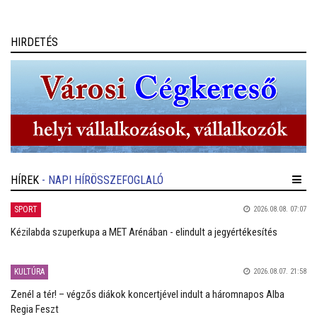
HIRDETÉS
HÍREK
- NAPI HÍRÖSSZEFOGLALÓ
SPORT
2026.08.08. 07:07
Kézilabda szuperkupa a MET Arénában - elindult a jegyértékesítés
KULTÚRA
2026.08.07. 21:58
Zenél a tér! – végzős diákok koncertjével indult a háromnapos Alba
Regia Feszt