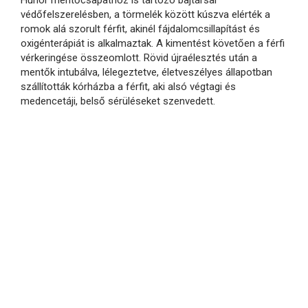
védőfelszerelésben, a törmelék között kúszva elérték a
romok alá szorult férfit, akinél fájdalomcsillapítást és
oxigénterápiát is alkalmaztak. A kimentést követően a férfi
vérkeringése összeomlott. Rövid újraélesztés után a
mentők intubálva, lélegeztetve, életveszélyes állapotban
szállították kórházba a férfit, aki alsó végtagi és
medencetáji, belső sérüléseket szenvedett.