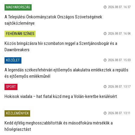
MAGYARORSZÁG
2026.08.07. 16:37
A Települési Önkormányzatok Országos Szövetségének
sajtóközleménye
FEHÉRVÁRI SZÍNES
2026.08.07. 16:04
Közös bringázásra hív szombaton reggel a Szentjánosbogár és a
Dawnbreakers
KÖZÉLET
2026.08.07. 15:03
A legendás székesfehérvári ejtőernyős alakulatra emlékeztek a repülős
és ejtőernyős emlékműnél
SPORT
2026.08.07. 13:17
Hokisok viadala – hat fiatal küzd meg a Volán-keretbe kerülésért
KÖZLEMÉNYEK
2026.08.07. 13:11
Kedd éjfélig meghosszabbították és másodfokúra mérséklik a
hőségriasztást