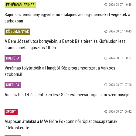
FEHÉRVÁRI SZÍNES
2026.08.07. 10:48
Sajnos az eredmény egyértelmű - talajnedvesség-méréseket végeztek a
parkokban
KÖZLEMÉNYEK
2026.08.07. 10:45
A Bem József utca környékén, a Bartók Béla téren és Kisfaludon lesz
áramszünet augusztus 10-én
KULTÚRA
2026.08.07. 08:37
Vasárnap folytatódik a Hangból Kép programsorozat a Varkocs-
szobornál
KULTÚRA
2026.08.07. 07:08
Augusztus 14-én pénteken lesz Székesfehérvár fogadalmi szentmiséje
SPORT
2026.08.07. 06:42
Alaposan átalakul a MÁV Előre Foxconn női röplabdacsapatának
játékoskerete