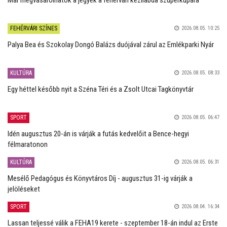
Már megvásárolhatók a jegyek a fehérvári kézilabda szuperkupára
FEHÉRVÁRI SZÍNES
2026.08.05. 10:25
Palya Bea és Szokolay Dongó Balázs duójával zárul az Emlékparki Nyár
KULTÚRA
2026.08.05. 08:33
Egy héttel később nyit a Széna Téri és a Zsolt Utcai Tagkönyvtár
SPORT
2026.08.05. 06:47
Idén augusztus 20-án is várják a futás kedvelőit a Bence-hegyi
félmaratonon
KULTÚRA
2026.08.05. 06:31
Mesélő Pedagógus és Könyvtáros Díj - augusztus 31-ig várják a
jelöléseket
SPORT
2026.08.04. 16:34
Lassan teljessé válik a FEHA19 kerete - szeptember 18-án indul az Erste