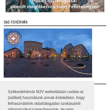
360 FEHÉRVÁR
RSS
Székesfehérvár MJV weboldalain cookie-at
(sütiket) használunk annak érdekében, hogy
A HONLAP 2017.03.31-I ÁLLAPOTA
felhasználóink oldallátogatási szokásairól
információkat szerezhessünk, de nem