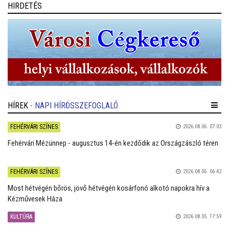
HIRDETÉS
HÍREK
- NAPI HÍRÖSSZEFOGLALÓ
FEHÉRVÁRI SZÍNES
2026.08.06. 07:03
Fehérvári Mézünnep - augusztus 14-én kezdődik az Országzászló téren
FEHÉRVÁRI SZÍNES
2026.08.06. 06:42
Most hétvégén bőrös, jövő hétvégén kosárfonó alkotó napokra hív a
Kézművesek Háza
KULTÚRA
2026.08.05. 17:59