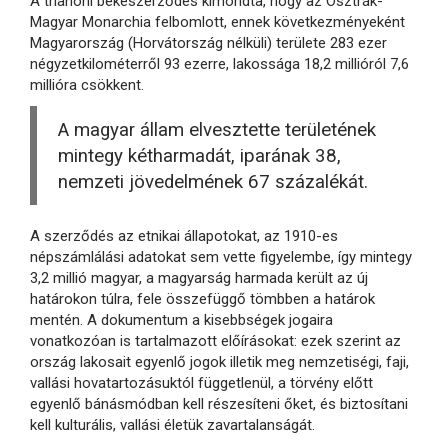
A trianoni békeszerződés kimondta, hogy az Osztrák-
Magyar Monarchia felbomlott, ennek következményeként
Magyarország (Horvátország nélküli) területe 283 ezer
négyzetkilométerről 93 ezerre, lakossága 18,2 millióról 7,6
millióra csökkent.
A magyar állam elvesztette területének
mintegy kétharmadát, iparának 38,
nemzeti jövedelmének 67 százalékát.
A szerződés az etnikai állapotokat, az 1910-es
népszámlálási adatokat sem vette figyelembe, így mintegy
3,2 millió magyar, a magyarság harmada került az új
határokon túlra, fele összefüggő tömbben a határok
mentén. A dokumentum a kisebbségek jogaira
vonatkozóan is tartalmazott előírásokat: ezek szerint az
ország lakosait egyenlő jogok illetik meg nemzetiségi, faji,
vallási hovatartozásuktól függetlenül, a törvény előtt
egyenlő bánásmódban kell részesíteni őket, és biztosítani
kell kulturális, vallási életük zavartalanságát.