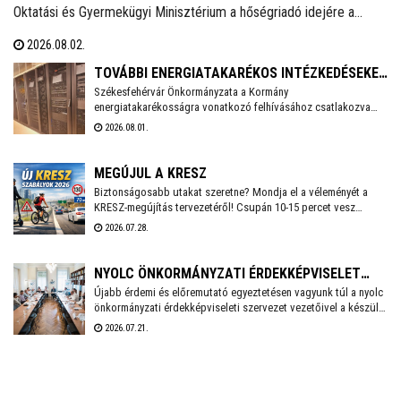
Oktatási és Gyermekügyi Minisztérium a hőségriadó idejére a
zárvatartás lehetőségét, erről tájékoztatott Lannert Judit oktatási
2026.08.02.
és gyermekügyi miniszter Facebook-oldalán szombaton.
TOVÁBBI ENERGIATAKARÉKOS INTÉZKEDÉSEKET
Székesfehérvár Önkormányzata a Kormány
VEZET BE SZÉKESFEHÉRVÁR
energiatakarékosságra vonatkozó felhívásához csatlakozva
több intézkedést vezet be a villamosenergia-felhasználás
2026.08.01.
csökkentése érdekében. A cél, hogy az önkormányzati
feladatellátás zavartalan biztosítása mellett mérséklődjön az
energiafelhasználás, és a munkavállalók számára is
MEGÚJUL A KRESZ
biztonságos munkakörnyezetet lehessen fenntartani.
Biztonságosabb utakat szeretne? Mondja el a véleményét a
KRESZ-megújítás tervezetéről! Csupán 10-15 percet vesz
igénybe a Közlekedési és Beruházási Minisztérium által
2026.07.28.
készített kérdőív kitöltése, amely többek között az elektromos
rollerek használatának kérdéskörét is érinti. A válaszadás
anonim és önkéntes.
NYOLC ÖNKORMÁNYZATI ÉRDEKKÉPVISELET
Újabb érdemi és előremutató egyeztetésen vagyunk túl a nyolc
KÖZÖSEN KÉSZÍT SZAKPOLITIKAI
önkormányzati érdekképviseleti szervezet vezetőivel a készülő
JAVASLATCSOMAGOT
közös, össz-szövetségi szakpolitikai javaslatcsomagunkról -
2026.07.21.
írta Facebook oldalán Cser-Palkovics András Székesfehérvár
polgármestere, aki június eleje óta a Megyei Jogú Városok
Szövetségének az elnöke.