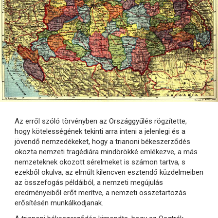
Az erről szóló törvényben az Országgyűlés rögzítette,
hogy kötelességének tekinti arra inteni a jelenlegi és a
jövendő nemzedékeket, hogy a trianoni békeszerződés
okozta nemzeti tragédiára mindörökké emlékezve, a más
nemzeteknek okozott sérelmeket is számon tartva, s
ezekből okulva, az elmúlt kilencven esztendő küzdelmeiben
az összefogás példáiból, a nemzeti megújulás
eredményeiből erőt merítve, a nemzeti összetartozás
erősítésén munkálkodjanak.