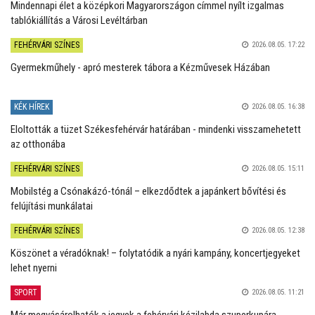
Mindennapi élet a középkori Magyarországon címmel nyílt izgalmas
tablókiállítás a Városi Levéltárban
FEHÉRVÁRI SZÍNES
2026.08.05. 17:22
Gyermekműhely - apró mesterek tábora a Kézművesek Házában
KÉK HÍREK
2026.08.05. 16:38
Eloltották a tüzet Székesfehérvár határában - mindenki visszamehetett
az otthonába
FEHÉRVÁRI SZÍNES
2026.08.05. 15:11
Mobilstég a Csónakázó-tónál – elkezdődtek a japánkert bővítési és
felújítási munkálatai
FEHÉRVÁRI SZÍNES
2026.08.05. 12:38
Köszönet a véradóknak! – folytatódik a nyári kampány, koncertjegyeket
lehet nyerni
SPORT
2026.08.05. 11:21