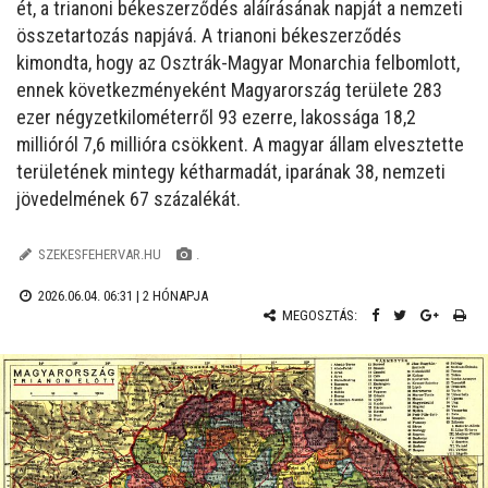
ét, a trianoni békeszerződés aláírásának napját a nemzeti
összetartozás napjává. A trianoni békeszerződés
kimondta, hogy az Osztrák-Magyar Monarchia felbomlott,
ennek következményeként Magyarország területe 283
ezer négyzetkilométerről 93 ezerre, lakossága 18,2
millióról 7,6 millióra csökkent. A magyar állam elvesztette
területének mintegy kétharmadát, iparának 38, nemzeti
jövedelmének 67 százalékát.
SZEKESFEHERVAR.HU
.
2026.06.04. 06:31 |
2 HÓNAPJA
MEGOSZTÁS: