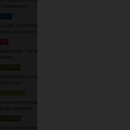
 a Dawnbreakers
ÖZÉLET
2026.08.07. 15:03
legendás székesfehérvári ejtőernyős alakulatra emlékeztek
repülős és ejtőernyős emlékműnél
PORT
2026.08.07. 13:17
kisok viadala – hat fiatal küzd meg a Volán-keretbe
rülésért
ÖZLEMÉNYEK
2026.08.07. 13:11
dd éjfélig meghosszabbították és másodfokúra mérséklik a
ségriasztást
EHÉRVÁRI SZÍNES
2026.08.07. 10:48
jnos az eredmény egyértelmű - talajnedvesség-méréseket
geztek a parkokban
ÖZLEMÉNYEK
2026.08.07. 10:45
Bem József utca környékén, a Bartók Béla téren és