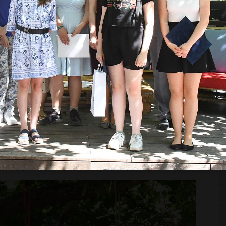
K
lé, az iskolai év befejezése előtt néhány héttel — az ország
S
ztessék, amely […] az írót és a közönséget közvetlen
pon, egyszer egy évben a könyvírás és a könyvkiadás
közvetlen, bohém formában […] Legyen ez a nap a könyv, a
évre megismétlődően, mindenkor eredeti, friss, mulatságos,
mét a könyv fontosságára a nemzet jövője szempontjából.[…]
dók és könyvkereskedők mesterségbeli tudásának nemes
zönség évről-évre megállapíthassa, hogy mit alkotott az ő
orán."
- javasolta Supka Géza.