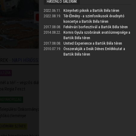
HASONLÓ GALÉRIÁK
2022.06.11.
Könyvheti piknik a Bartók Béla téren
2022.08.19.
Tér-Élmény - a szimfonikusok évadnyitó
koncertje a Bartók Béla téren
2017.08.08.
Fehérvári borfesztivál a Bartók Béla téren
2014.08.22.
Kornis Gyula szobrának avatóünnepsége a
Bartók Béla téren
2017.08.08.
United Experience a Bartók Béla téren
2010.07.19.
Összerakják a Deák Dénes Emlékkutat a
Bartók Béla téren
ÍREK
- NAPI HÍRÖSSZEFOGLALÓ
ULTÚRA
2026.08.07. 21:58
nél a tér! – végzős diákok koncertjével indult a háromnapos
ba Regia Feszt
AGYARORSZÁG
2026.08.07. 16:37
Települési Önkormányzatok Országos Szövetségének
jtóközleménye
EHÉRVÁRI SZÍNES
2026.08.07. 16:04
zös bringázásra hív szombaton reggel a Szentjánosbogár