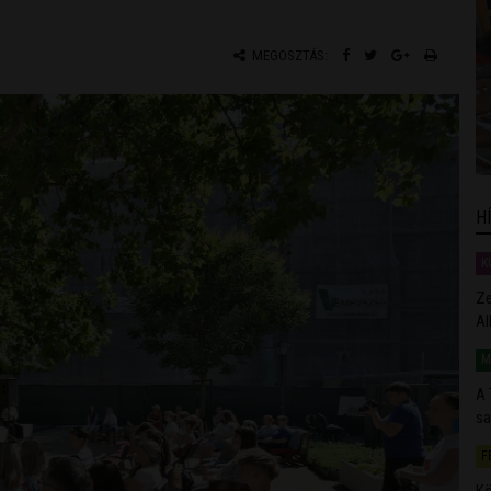
MEGOSZTÁS:
H
K
Ze
Al
M
A 
sa
F
Kö