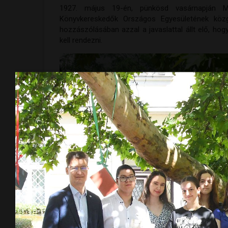
1927. május 19-én, pünkösd vasárnapján 
Könyvkereskedők Országos Egyesületének közg
hozzászólásában azzal a javaslattal állt elő, h
kell rendezni.