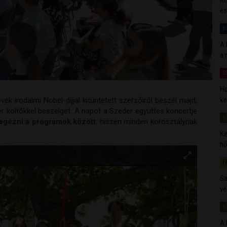
és
K
A 
a 
S
Ho
ke
k irodalmi Nobel-díjjal kitüntetett szerzőiről beszél majd,
 költőkkel beszélget. A napot a Szeder együttes koncertje
K
gézni a programok között
, hiszen minden korosztálynak
Ke
hő
F
Sa
vé
K
A 