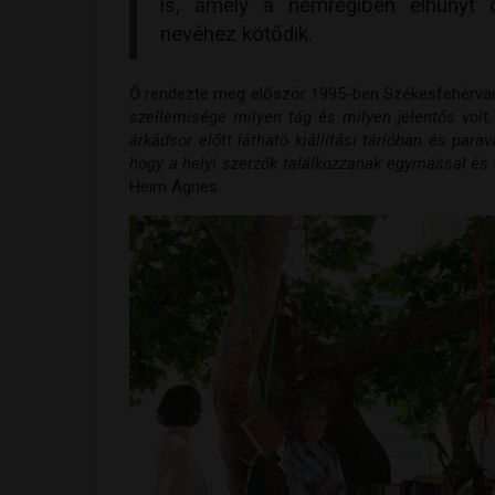
is, amely a nemrégiben elhunyt d
nevéhez kötődik.
Ő rendezte meg először 1995-ben Székesfehérvár
szellemisége milyen tág és milyen jelentős volt,
árkádsor előtt látható kiállítási tárlóban és par
hogy a helyi szerzők találkozzanak egymással és a
Heim Ágnes.