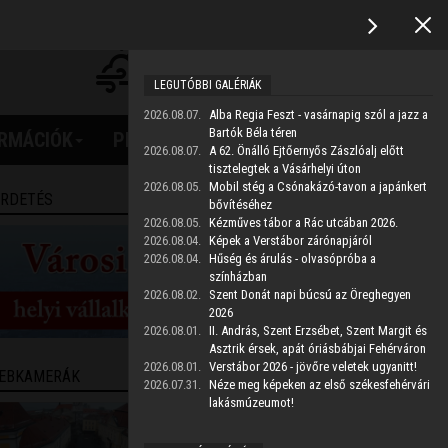
2025.06.14. 11:31:27
22°C
21.7°C
/
21.7°C
Erős felhőzet
2.61
17°
km/h
LEGUTÓBBI GALÉRIÁK
Frissítve: 01:56
2026.08.07.
Alba Regia Feszt - vasárnapig szól a jazz a
Keresés
Bartók Béla téren
ORMÁCIÓK
PROJEKTEK
2026.08.07.
A 62. Önálló Ejtőernyős Zászlóalj előtt
tisztelegtek a Vásárhelyi úton
2026.08.05.
Mobil stég a Csónakázó-tavon a japánkert
IRDETÉS
bővítéséhez
2026.08.05.
Kézműves tábor a Rác utcában 2026.
2026.08.04.
Képek a Verstábor zárónapjáról
2026.08.04.
Hűség és árulás - olvasópróba a
színházban
2026.08.02.
Szent Donát napi búcsú az Öreghegyen
2026
2026.08.01.
II. András, Szent Erzsébet, Szent Margit és
Asztrik érsek, apát óriásbábjai Fehérváron
2026.08.01.
Verstábor 2026 - jövőre veletek ugyanitt!
EBKAMERÁK
2026.07.31.
Néze meg képeken az első székesfehérvári
lakásmúzeumot!