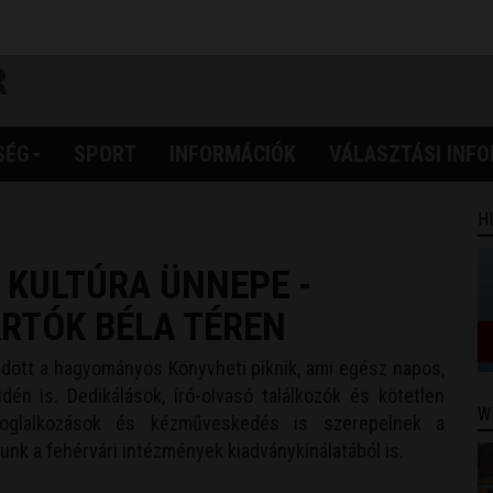
SÉG
SPORT
INFORMÁCIÓK
VÁLASZTÁSI INF
H
A KULTÚRA ÜNNEPE -
ARTÓK BÉLA TÉREN
ődött a hagyományos Könyvheti piknik, ami egész napos,
dén is. Dedikálások, író-olvasó találkozók és kötetlen
W
foglalkozások és kézműveskedés is szerepelnek a
nk a fehérvári intézmények kiadványkínálatából is.