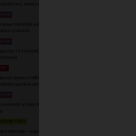
sfaludon lesz áramszünet augusztus 10-én
ULTÚRA
2026.08.07. 08:37
sárnap folytatódik a Hangból Kép programsorozat a
rkocs-szobornál
ULTÚRA
2026.08.07. 07:08
gusztus 14-én pénteken lesz Székesfehérvár fogadalmi
entmiséje
PORT
2026.08.07. 06:42
aposan átalakul a MÁV Előre Foxconn női
plabdacsapatának játékoskerete
ULTÚRA
2026.08.06. 20:23
zeumbérlet a Királyi Napokra - féláronkapható a kombinált
gy
EHÉRVÁRI SZÍNES
2026.08.06. 19:07
ány a vadszeder – augusztus 9-én vár mindenkit a túrára