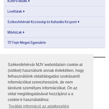
KÖNYVTÁRAK
Levéltárak
Székesfehérvári Közösségi és Kulturális Központ
Művházak
TIT Fejér Megyei Egyesülete
RSS
Székesfehérvár MJV weboldalain cookie-at
(sütiket) használunk annak érdekében, hogy
A HONLAP 2017.03.31-I ÁLLAPOTA
felhasználóink oldallátogatási szokásairól
információkat szerezhessünk, de nem
JOGI NYILATKOZAT
tárolunk személyes információkat. Ön az
IMPRESSZUM
oldal meglátogatásával hozzájárul a a
cookie-k használatához.
MÉDIAAJÁNLAT
További információ az adatkezelési