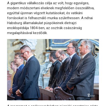
A gigantikus vállalkozás célja az volt, hogy egységes,
modern módszertani elveknek megfelelően összeállítva,
egyúttal újonnan végzett kutatásokat, és vatikáni
forrásokat is felhasználó munka születhessen. A néhai
Habsburg államalakulat püspökeinek életrajzi
enciklopédiája 1804-ben, az osztrák császárság
megalapításával kezdődik.