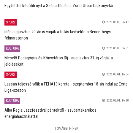
Egy héttel később nyit a Széna Téri és a Zsolt Utcai Tagkönyvtár
SPORT
2026.08.05. 06:47
Idén augusztus 20-án is várják a futás kedvelőit a Bence-hegyi
félmaratonon
KULTÚRA
2026.08.05. 06:31
Mesélő Pedagógus és Könyvtáros Díj - augusztus 31-ig várják a
jelöléseket
SPORT
2026.08.04. 16:34
Lassan teljessé válik a FEHA19 kerete - szeptember 18-án indul az Erste
Liga-szezon
KULTÚRA
2026.08.04. 16:28
Alba Regia Jazzfesztivál péntektől - szupertakarékos
energiahasználattal
TOVÁBBI HÍREK