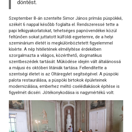
döntést.
Szeptember 8-án szentelte Simor János prímás püspökké,
székét 6 nappal később foglalta el. Rendszeressé tette a
papi lelkigyakorlatokat, tehetséges papnövendékei közül
feltûnően sokat juttatott külföldi egyetemre, de a helyi
szeminárium életét is megkülönböztetett figyelemmel
kísérte. A nép hitéletének elmélyítése érdekében
szorgalmazta a világos, közérthető, dogmatikus
szentbeszédek tartását. Mûködése idején vált általánossá
a májusi és októberi litániák tartása. Fellendítette a
szentségi életet is az Oltáregylet segítségével. A püspöki
palota restaurálása, a püspöki birtokok épületeinek
modernizálása, emberhez méltó cselédlakások építése is
figyelmét dicséri. Jótékonykodása is nagymértékû volt.