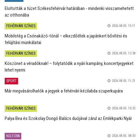
Eloltották a tüzet Székesfehérvár határában - mindenki visszamehetett
az otthonába
FEHÉRVÁRI SZÍNES
2026.08.05. 15:11
Mobilstég a Csónakázó-tónál – elkezdődtek a japánkert bővítési és
felújítási munkálatai
FEHÉRVÁRI SZÍNES
2026.08.05. 12:38
Köszönet a véradóknak! – folytatódik a nyári kampány, koncertjegyeket
lehet nyerni
SPORT
2026.08.05. 11:21
Már megvásárolhatók a jegyek a fehérvári kézilabda szuperkupára
FEHÉRVÁRI SZÍNES
2026.08.05. 10:25
Palya Bea és Szokolay Dongó Balázs duójával zárul az Emlékparki Nyár
KULTÚRA
2026.08.05. 08:33