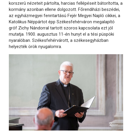
korszerû nézeteit pártolta, harcias fellépéseit bátorította, a
kormány azonban ellene dolgozott. Főrendiházi beszédei,
az egyházmegyei fenntartású Fejér Megyei Napló cikkei, a
Katolikus Néppártot épp Székesfehérváron megalapító
gróf Zichy Nándorral tartott szoros kapcsolata ezt jól
mutatja. 1900. augusztus 11-én hunyt el a tési püspöki
nyaralóban. Székesfehérvárott, a székesegyházban
helyezték örök nyugalomra.