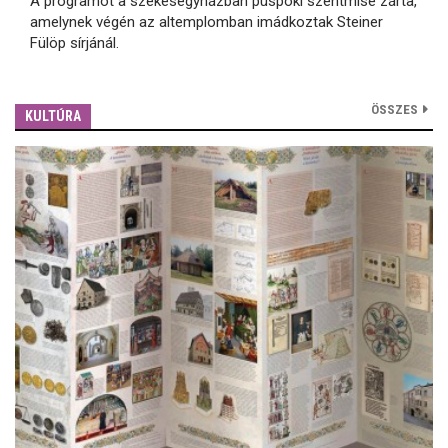
A programot a székesegyházban püspöki szentmise zárta,
amelynek végén az altemplomban imádkoztak Steiner
Fülöp sírjánál.
ÖSSZES
KULTÚRA