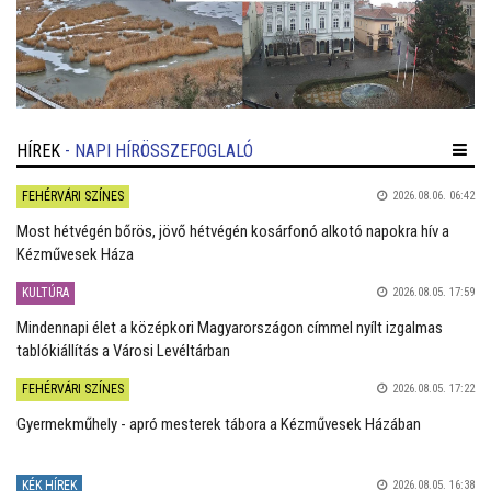
HÍREK
- NAPI HÍRÖSSZEFOGLALÓ
FEHÉRVÁRI SZÍNES
2026.08.06. 06:42
Most hétvégén bőrös, jövő hétvégén kosárfonó alkotó napokra hív a
Kézművesek Háza
KULTÚRA
2026.08.05. 17:59
Mindennapi élet a középkori Magyarországon címmel nyílt izgalmas
tablókiállítás a Városi Levéltárban
FEHÉRVÁRI SZÍNES
2026.08.05. 17:22
Gyermekműhely - apró mesterek tábora a Kézművesek Házában
KÉK HÍREK
2026.08.05. 16:38