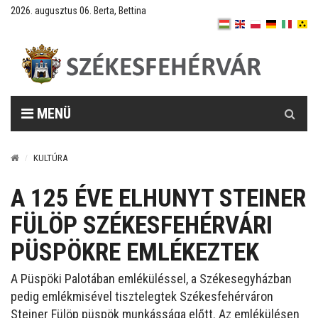
2026. augusztus 06. Berta, Bettina
Keresés
MENÜ
KULTÚRA
A 125 ÉVE ELHUNYT STEINER
FÜLÖP SZÉKESFEHÉRVÁRI
PÜSPÖKRE EMLÉKEZTEK
A Püspöki Palotában emléküléssel, a Székesegyházban
pedig emlékmisével tisztelegtek Székesfehérváron
Steiner Fülöp püspök munkássága előtt. Az emlékülésen