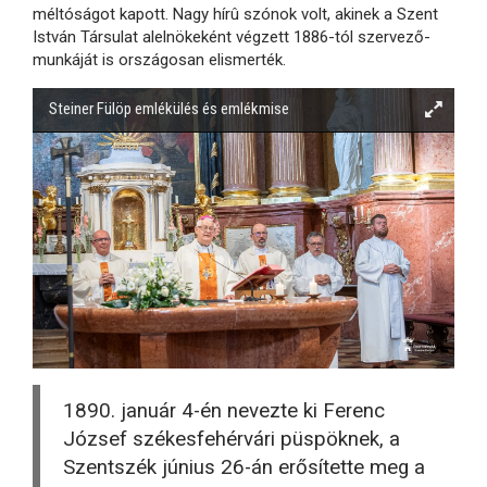
méltóságot kapott. Nagy hírû szónok volt, akinek a Szent
István Társulat alelnökeként végzett 1886-tól szervező-
munkáját is országosan elismerték.
Steiner Fülöp emlékülés és emlékmise
1890. január 4-én nevezte ki Ferenc
József székesfehérvári püspöknek, a
Szentszék június 26-án erősítette meg a