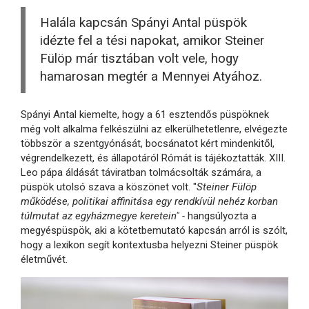
Halála kapcsán Spányi Antal püspök
idézte fel a tési napokat, amikor Steiner
Fülöp már tisztában volt vele, hogy
hamarosan megtér a Mennyei Atyához.
Spányi Antal kiemelte, hogy a 61 esztendős püspöknek
még volt alkalma felkészülni az elkerülhetetlenre, elvégezte
többször a szentgyónását, bocsánatot kért mindenkitől,
végrendelkezett, és állapotáról Rómát is tájékoztatták. XIII.
Leo pápa áldását táviratban tolmácsolták számára, a
püspök utolsó szava a köszönet volt. "
Steiner Fülöp
működése, politikai affinitása egy rendkívül nehéz korban
túlmutat az egyházmegye keretein" -
hangsúlyozta a
megyéspüspök, aki a kötetbemutató kapcsán arról is szólt,
hogy a lexikon segít kontextusba helyezni Steiner püspök
életművét.