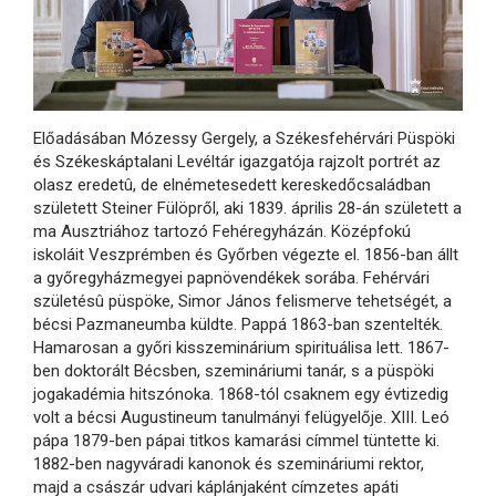
Előadásában Mózessy Gergely, a Székesfehérvári Püspöki
és Székeskáptalani Levéltár igazgatója rajzolt portrét az
olasz eredetû, de elnémetesedett kereskedőcsaládban
született Steiner Fülöpről, aki 1839. április 28-án született a
ma Ausztriához tartozó Fehéregyházán. Középfokú
iskoláit Veszprémben és Győrben végezte el. 1856-ban állt
a győregyházmegyei papnövendékek sorába. Fehérvári
születésû püspöke, Simor János felismerve tehetségét, a
bécsi Pazmaneumba küldte. Pappá 1863-ban szentelték.
Hamarosan a győri kisszeminárium spirituálisa lett. 1867-
ben doktorált Bécsben, szemináriumi tanár, s a püspöki
jogakadémia hitszónoka. 1868-tól csaknem egy évtizedig
volt a bécsi Augustineum tanulmányi felügyelője. XIII. Leó
pápa 1879-ben pápai titkos kamarási címmel tüntette ki.
1882-ben nagyváradi kanonok és szemináriumi rektor,
majd a császár udvari káplánjaként címzetes apáti