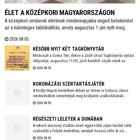
ÉLET A KÖZÉPKORI MAGYARORSZÁGON
A középkori emberek életének mindennapjaiba enged betekintést
az a különleges tablókiállítás, amely augusztus 1-jén nyílt meg
Székesfehérváron, a Városi Levéltár és Kutatóintézetben. A tárlat
2026.08.05.
bemutatja többek között az étkezési szokásokat, a lakótereket,
az oktatást, a szórakozást és számos egyéb fontos életteret és
KÉSŐBB NYIT KÉT TAGKÖNYVTÁR
szokást.
Módosult a Széna Téri, illetve a Zsolt Utcai Tagkönyvtár nyitási
időpontja: augusztus 11-től, jövő keddtől várják ismét az
olvasókat. A csütörtökre tervezett Zümmögő foglalkozás is
2026.08.05.
elmarad emiatt.
KORONÁZÁSI SZERTARTÁSJÁTÉK
A Királyi Napok keretében ebben az évben is Szikora János
rendezésében ismerhetjük meg királyaink uralkodásának
történetét. Idén újra a Nemzeti Emlékhely ad otthont a
2026.08.05.
koronázásokról szóló előadásoknak.
RÉGÉSZETI LELETEK A DUNÁBAN
A rekord alacsony vízállás miatt egyre több olyan terület válik
szabaddá a folyók medrében, amelyet hosszú időn át víz
borított. A visszahúzódó Duna és más folyók sokszor nemcsak
2026.08.05.