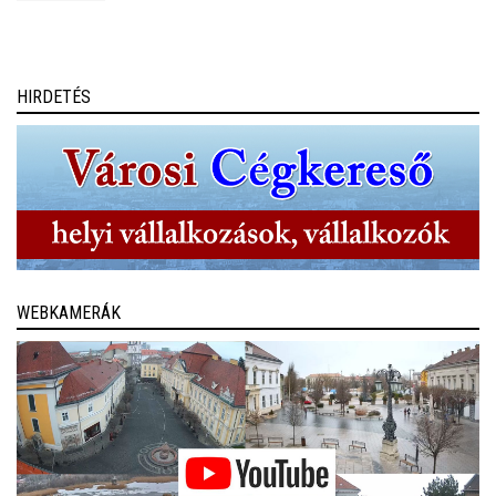
a homokpadokat mutatják meg, hanem akár évszázadok óta
rejtőző régészeti emlékeket is.
HIRDETÉS
WEBKAMERÁK