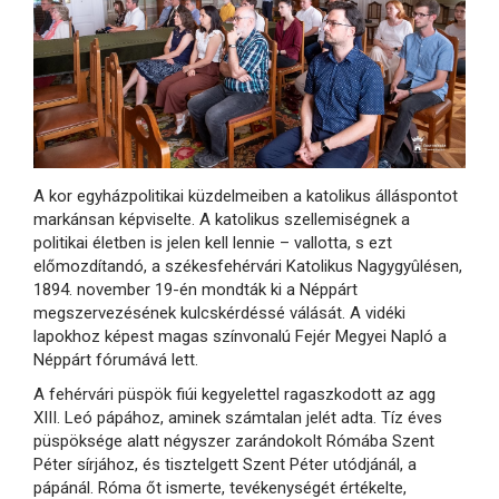
A kor egyházpolitikai küzdelmeiben a katolikus álláspontot
markánsan képviselte. A katolikus szellemiségnek a
politikai életben is jelen kell lennie – vallotta, s ezt
előmozdítandó, a székesfehérvári Katolikus Nagygyûlésen,
1894. november 19-én mondták ki a Néppárt
megszervezésének kulcskérdéssé válását. A vidéki
lapokhoz képest magas színvonalú Fejér Megyei Napló a
Néppárt fórumává lett.
A fehérvári püspök fiúi kegyelettel ragaszkodott az agg
XIII. Leó pápához, aminek számtalan jelét adta. Tíz éves
püspöksége alatt négyszer zarándokolt Rómába Szent
Péter sírjához, és tisztelgett Szent Péter utódjánál, a
pápánál. Róma őt ismerte, tevékenységét értékelte,