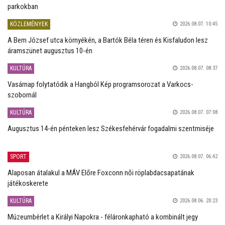
parkokban
KÖZLEMÉNYEK
2026.08.07. 10:45
A Bem József utca környékén, a Bartók Béla téren és Kisfaludon lesz
áramszünet augusztus 10-én
KULTÚRA
2026.08.07. 08:37
Vasárnap folytatódik a Hangból Kép programsorozat a Varkocs-
szobornál
KULTÚRA
2026.08.07. 07:08
Augusztus 14-én pénteken lesz Székesfehérvár fogadalmi szentmiséje
SPORT
2026.08.07. 06:42
Alaposan átalakul a MÁV Előre Foxconn női röplabdacsapatának
játékoskerete
KULTÚRA
2026.08.06. 20:23
Múzeumbérlet a Királyi Napokra - féláronkapható a kombinált jegy