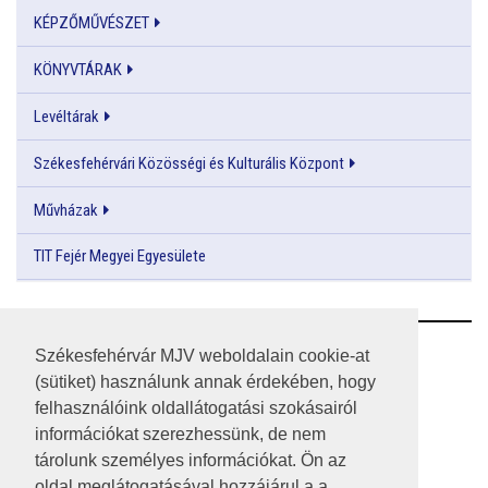
KÉPZŐMŰVÉSZET
KÖNYVTÁRAK
Levéltárak
Székesfehérvári Közösségi és Kulturális Központ
Művházak
TIT Fejér Megyei Egyesülete
RSS
Székesfehérvár MJV weboldalain cookie-at
(sütiket) használunk annak érdekében, hogy
A HONLAP 2017.03.31-I ÁLLAPOTA
felhasználóink oldallátogatási szokásairól
információkat szerezhessünk, de nem
JOGI NYILATKOZAT
tárolunk személyes információkat. Ön az
IMPRESSZUM
oldal meglátogatásával hozzájárul a a