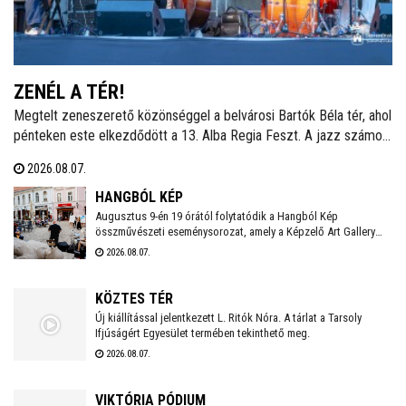
ZENÉL A TÉR!
Megtelt zeneszerető közönséggel a belvárosi Bartók Béla tér, ahol
pénteken este elkezdődött a 13. Alba Regia Feszt. A jazz számos
stílusát felvonultató zenei kavalkádot a Hang-Szín-Tér Művészeti
2026.08.07.
Iskola végzős diákjainak fellépése nyitotta. Itt és a Szent István
Király Múzeum Díszudvarán szombaton és vasárnap este is
HANGBÓL KÉP
ingyenes koncertek várják a fehérváriakat és minden kedves
Augusztus 9-én 19 órától folytatódik a Hangból Kép
összművészeti eseménysorozat, amely a Képzelő Art Gallery
vendéget.
művészeti közösségéhez kapcsolódó kezdeményezésként,
2026.08.07.
Székesfehérvár Önkormányzata támogatásával valósul meg a
Belvárosban.
KÖZTES TÉR
Új kiállítással jelentkezett L. Ritók Nóra. A tárlat a Tarsoly
Ifjúságért Egyesület termében tekinthető meg.
2026.08.07.
VIKTÓRIA PÓDIUM