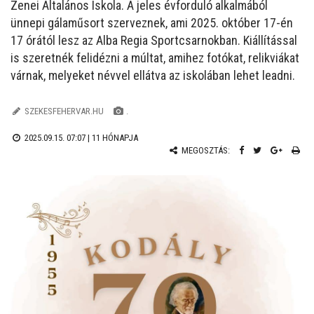
Zenei Általános Iskola. A jeles évforduló alkalmából
ünnepi gálaműsort szerveznek, ami 2025. október 17-én
17 órától lesz az Alba Regia Sportcsarnokban.
Kiállítással
is szeretnék felidézni a múltat, amihez fotókat, relikviákat
várnak, melyeket névvel ellátva
az iskolában lehet leadni.
SZEKESFEHERVAR.HU
.
2025.09.15. 07:07 |
11 HÓNAPJA
MEGOSZTÁS: