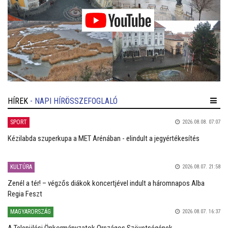
HÍREK
- NAPI HÍRÖSSZEFOGLALÓ
SPORT
2026.08.08. 07:07
Kézilabda szuperkupa a MET Arénában - elindult a jegyértékesítés
KULTÚRA
2026.08.07. 21:58
Zenél a tér! – végzős diákok koncertjével indult a háromnapos Alba
Regia Feszt
MAGYARORSZÁG
2026.08.07. 16:37
A Települési Önkormányzatok Országos Szövetségének