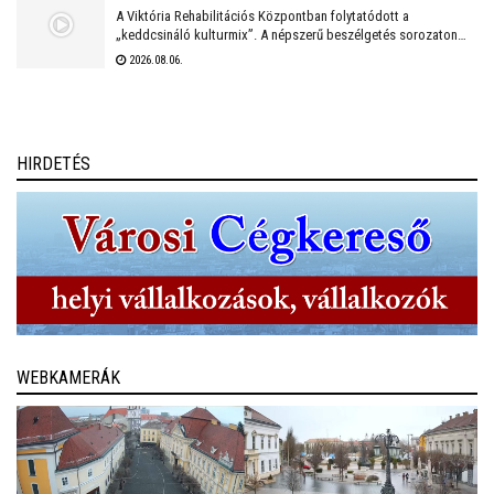
A Viktória Rehabilitációs Központban folytatódott a
„keddcsináló kulturmix”. A népszerű beszélgetés sorozaton
ezúttal is kivételes vendégek tisztelték meg a Viktória Pódium
2026.08.06.
rendezvényét.
HIRDETÉS
WEBKAMERÁK