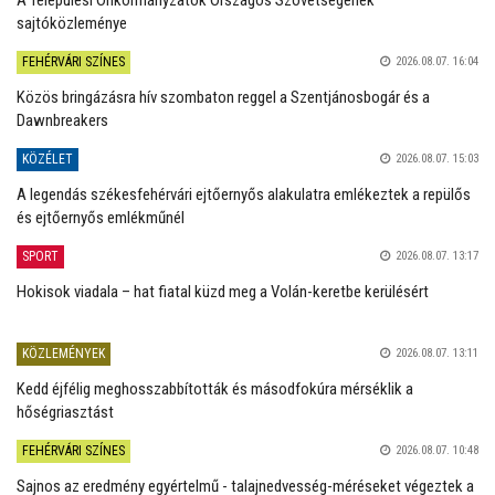
sajtóközleménye
FEHÉRVÁRI SZÍNES
2026.08.07. 16:04
Közös bringázásra hív szombaton reggel a Szentjánosbogár és a
Dawnbreakers
KÖZÉLET
2026.08.07. 15:03
A legendás székesfehérvári ejtőernyős alakulatra emlékeztek a repülős
és ejtőernyős emlékműnél
SPORT
2026.08.07. 13:17
Hokisok viadala – hat fiatal küzd meg a Volán-keretbe kerülésért
KÖZLEMÉNYEK
2026.08.07. 13:11
Kedd éjfélig meghosszabbították és másodfokúra mérséklik a
hőségriasztást
FEHÉRVÁRI SZÍNES
2026.08.07. 10:48
Sajnos az eredmény egyértelmű - talajnedvesség-méréseket végeztek a