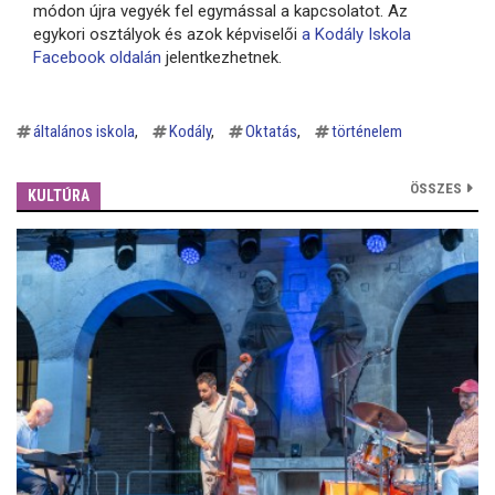
módon újra vegyék fel egymással a kapcsolatot. Az
egykori osztályok és azok képviselői
a Kodály Iskola
Facebook oldalán
jelentkezhetnek.
általános iskola
Kodály
Oktatás
történelem
ÖSSZES
KULTÚRA