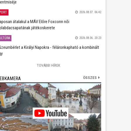
entmiséje
PORT
2026.08.07. 06:42
aposan átalakul a MÁV Előre Foxconn női
plabdacsapatának játékoskerete
ULTÚRA
2026.08.06. 20:23
zeumbérlet a Királyi Napokra - féláronkapható a kombinált
gy
TOVÁBBI HÍREK
ÖSSZES
EBKAMERA