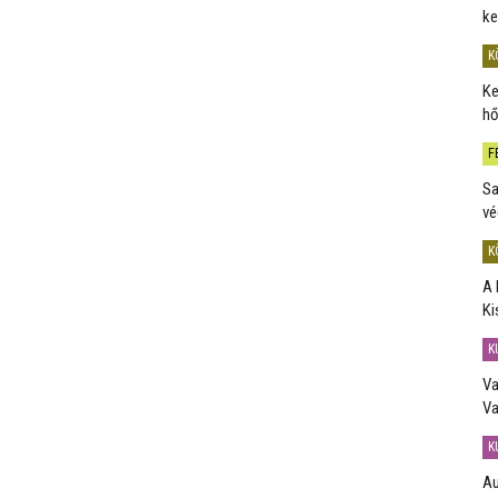
ke
K
Ke
hő
F
Sa
vé
K
A 
Ki
K
Va
Va
K
Au