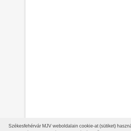
Székesfehérvár MJV weboldalain cookie-at (sütiket) haszná
A HONLAP 2017.03.31-I ÁLLAP
RSS