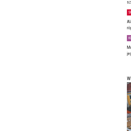
sz
S
Al
rö
K
Mú
je
W