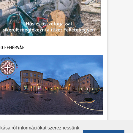
60 FEHÉRVÁR
kásairól információkat szerezhessünk,
KÖZÉRDEKŰ ADATOK
ADATVÉDELEM