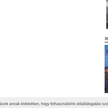
3
lunk annak érdekében, hogy felhasználóink oldallátogatási szo
OTA
JOGI NYILATKOZAT
IMPRESSZUM
MÉDIAAJÁNLAT