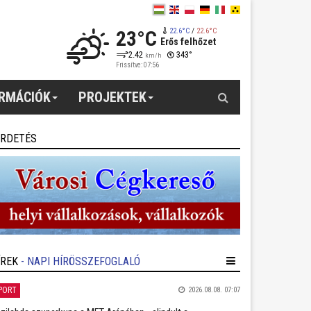
23°C
22.6°C
/
22.6°C
Erős felhőzet
2.42
343°
km/h
Frissítve: 07:56
Keresés
ORMÁCIÓK
PROJEKTEK
IRDETÉS
ÍREK
- NAPI HÍRÖSSZEFOGLALÓ
PORT
2026.08.08. 07:07