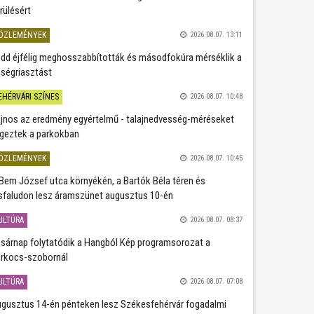
rülésért
ÖZLEMÉNYEK
2026.08.07. 13:11
dd éjfélig meghosszabbították és másodfokúra mérséklik a
ségriasztást
EHÉRVÁRI SZÍNES
2026.08.07. 10:48
jnos az eredmény egyértelmű - talajnedvesség-méréseket
geztek a parkokban
ÖZLEMÉNYEK
2026.08.07. 10:45
Bem József utca környékén, a Bartók Béla téren és
sfaludon lesz áramszünet augusztus 10-én
ULTÚRA
2026.08.07. 08:37
sárnap folytatódik a Hangból Kép programsorozat a
rkocs-szobornál
ULTÚRA
2026.08.07. 07:08
gusztus 14-én pénteken lesz Székesfehérvár fogadalmi