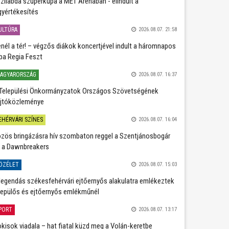
zilabda szuperkupa a MET Arénában - elindult a
gyértékesítés
ULTÚRA
2026.08.07. 21:58
nél a tér! – végzős diákok koncertjével indult a háromnapos
ba Regia Feszt
AGYARORSZÁG
2026.08.07. 16:37
Települési Önkormányzatok Országos Szövetségének
jtóközleménye
EHÉRVÁRI SZÍNES
2026.08.07. 16:04
zös bringázásra hív szombaton reggel a Szentjánosbogár
 a Dawnbreakers
ÖZÉLET
2026.08.07. 15:03
legendás székesfehérvári ejtőernyős alakulatra emlékeztek
repülős és ejtőernyős emlékműnél
PORT
2026.08.07. 13:17
kisok viadala – hat fiatal küzd meg a Volán-keretbe