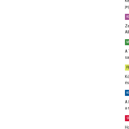
Ké
je
K
Ze
Al
M
A 
sa
F
Kö
és
K
A 
a 
S
Ho