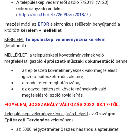
A településkép védelméről szóló 7/2018. (VI.23)
önkormányzati rendelet
(
https://or.njt.hu/eli/726995/r/2018/7
)
Intézési mód:
az
ÉTDR
elektronikus felületén benyújtandó a
kitöltött
kérelem + melléklet
KÉRELEM
Településképi véleményezési kérelem
(letölthető)
MELLÉKLET:
a településképi követelményeknek való
megfelelést igazoló
építészeti-műszaki dokumentáció
benne
az építészeti követelményeknek való megfelelést
igazoló építészeti-műszaki terv,
a rendeltetés meghatározása,
az egyedi építészeti követelményeknek való
megfelelésről szóló rövid leírás.
FIGYELEM, JOGSZABÁLY VÁLTOZÁS 2022. 08.17-TŐL:
Településképi véleményezési eljárás helyett
az
Országos
Építészeti Tervtanács
véleményezi
az 5000 négyzetméter összes hasznos alapterületet