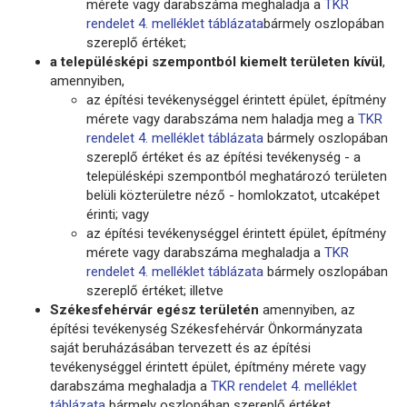
mérete vagy darabszáma meghaladja a
TKR
rendelet 4. melléklet táblázata
bármely oszlopában
szereplő értéket;
a településképi szempontból kiemelt területen kívül
,
amennyiben,
az építési tevékenységgel érintett épület, építmény
mérete vagy darabszáma nem haladja meg a
TKR
rendelet 4. melléklet táblázata
bármely oszlopában
szereplő értéket és az építési tevékenység - a
településképi szempontból meghatározó területen
belüli közterületre néző - homlokzatot, utcaképet
érinti; vagy
az építési tevékenységgel érintett épület, építmény
mérete vagy darabszáma meghaladja a
TKR
rendelet 4. melléklet táblázata
bármely oszlopában
szereplő értéket; illetve
Székesfehérvár egész területén
amennyiben, az
építési tevékenység Székesfehérvár Önkormányzata
saját beruházásában tervezett és az építési
tevékenységgel érintett épület, építmény mérete vagy
darabszáma meghaladja a
TKR rendelet 4. melléklet
táblázata
bármely oszlopában szereplő értéket.