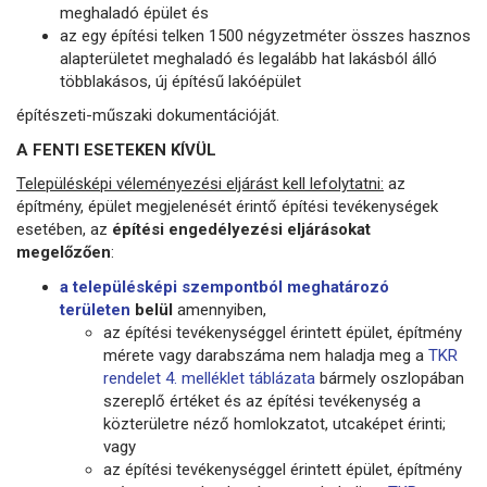
meghaladó épület és
az egy építési telken 1500 négyzetméter összes hasznos
alapterületet meghaladó és legalább hat lakásból álló
többlakásos, új építésű lakóépület
építészeti-műszaki dokumentációját.
A FENTI ESETEKEN KÍVÜL
Településképi véleményezési eljárást kell lefolytatni:
az
építmény, épület megjelenését érintő építési tevékenységek
esetében, az
építési engedélyezési eljárásokat
megelőzően
:
a településképi szempontból meghatározó
területen
belül
amennyiben,
az építési tevékenységgel érintett épület, építmény
mérete vagy darabszáma nem haladja meg a
TKR
rendelet 4. melléklet táblázata
bármely oszlopában
szereplő értéket és az építési tevékenység a
közterületre néző homlokzatot, utcaképet érinti;
vagy
az építési tevékenységgel érintett épület, építmény