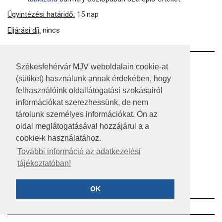
Ügyintézési határidő:
15 nap
Eljárási díj:
nincs
RSS
Székesfehérvár MJV weboldalain cookie-at
(sütiket) használunk annak érdekében, hogy
A HONLAP 2017.03.31-I ÁLLAPOTA
felhasználóink oldallátogatási szokásairól
információkat szerezhessünk, de nem
JOGI NYILATKOZAT
tárolunk személyes információkat. Ön az
IMPRESSZUM
oldal meglátogatásával hozzájárul a a
cookie-k használatához.
MÉDIAAJÁNLAT
További információ az adatkezelési
tájékoztatóban!
KÖZÉRDEKŰ ADATOK
ADATVÉDELEM
OK
©2023 SZÉKESFEHÉRVÁR MEGYEI JOGÚ VÁROS