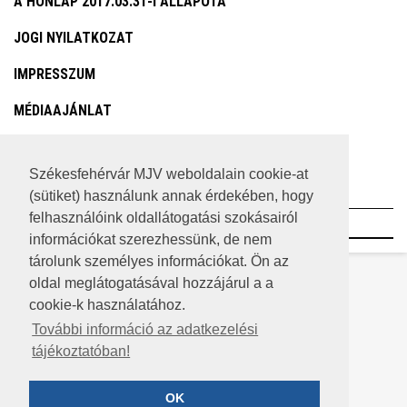
A HONLAP 2017.03.31-I ÁLLAPOTA
JOGI NYILATKOZAT
IMPRESSZUM
MÉDIAAJÁNLAT
KÖZÉRDEKŰ ADATOK
Székesfehérvár MJV weboldalain cookie-at
ADATVÉDELEM
(sütiket) használunk annak érdekében, hogy
felhasználóink oldallátogatási szokásairól
©2023 SZÉKESFEHÉRVÁR MEGYEI JOGÚ VÁROS
információkat szerezhessünk, de nem
tárolunk személyes információkat. Ön az
oldal meglátogatásával hozzájárul a a
cookie-k használatához.
További információ az adatkezelési
tájékoztatóban!
OK