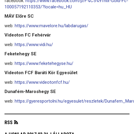
facebook:
https://www.facebook.com/p/F%C5%91nix-Gold-Fc-
100057192110353/?locale=hu_HU
MÁV Előre SC
web:
https://www.mavelore.hu/labdarugas/
Videoton FC Fehérvár
web:
https://www.vidi.hu/
Feketehegy SE
web:
https://www.feketehegyse.hu/
Videoton FCF Baráti Kör Egyesület
web:
https://www.videotonfcf.hu/
Dunafém-Maroshegy SE
web:
https://gyeresportolni.hu/egyesulet/reszletek/Dunafem_M
RSS