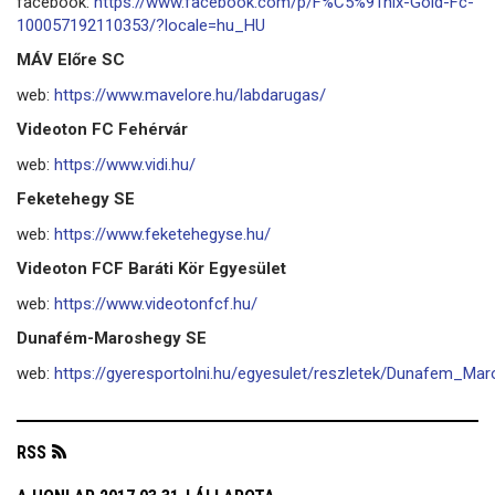
facebook:
https://www.facebook.com/p/F%C5%91nix-Gold-Fc-
100057192110353/?locale=hu_HU
MÁV Előre SC
web:
https://www.mavelore.hu/labdarugas/
Videoton FC Fehérvár
web:
https://www.vidi.hu/
Feketehegy SE
web:
https://www.feketehegyse.hu/
Videoton FCF Baráti Kör Egyesület
web:
https://www.videotonfcf.hu/
Dunafém-Maroshegy SE
web:
https://gyeresportolni.hu/egyesulet/reszletek/Dunafem_M
RSS