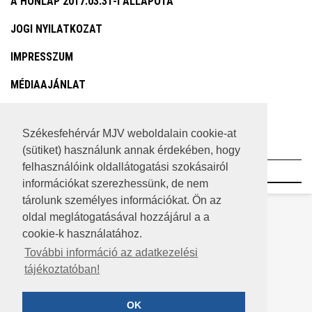
A HONLAP 2017.03.31-I ÁLLAPOTA
JOGI NYILATKOZAT
IMPRESSZUM
MÉDIAAJÁNLAT
KÖZÉRDEKŰ ADATOK
Székesfehérvár MJV weboldalain cookie-at
ADATVÉDELEM
(sütiket) használunk annak érdekében, hogy
felhasználóink oldallátogatási szokásairól
©2023 SZÉKESFEHÉRVÁR MEGYEI JOGÚ VÁROS
információkat szerezhessünk, de nem
tárolunk személyes információkat. Ön az
oldal meglátogatásával hozzájárul a a
cookie-k használatához.
További információ az adatkezelési
tájékoztatóban!
OK