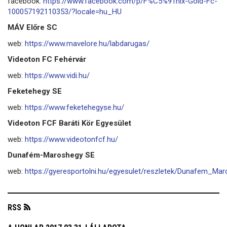
facebook:
https://www.facebook.com/p/F%C5%91nix-Gold-Fc-
100057192110353/?locale=hu_HU
MÁV Előre SC
web:
https://www.mavelore.hu/labdarugas/
Videoton FC Fehérvár
web:
https://www.vidi.hu/
Feketehegy SE
web:
https://www.feketehegyse.hu/
Videoton FCF Baráti Kör Egyesület
web:
https://www.videotonfcf.hu/
Dunafém-Maroshegy SE
web:
https://gyeresportolni.hu/egyesulet/reszletek/Dunafem_M
RSS