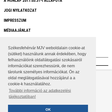
A HONLAP 2017.03.31-I ÁLLAPOTA
JOGI NYILATKOZAT
IMPRESSZUM
MÉDIAAJÁNLAT
KÖZÉRDEKŰ ADATOK
Székesfehérvár MJV weboldalain cookie-at
ADATVÉDELEM
(sütiket) használunk annak érdekében, hogy
felhasználóink oldallátogatási szokásairól
©2023 SZÉKESFEHÉRVÁR MEGYEI JOGÚ VÁROS
információkat szerezhessünk, de nem
tárolunk személyes információkat. Ön az
oldal meglátogatásával hozzájárul a a
cookie-k használatához.
További információ az adatkezelési
tájékoztatóban!
OK