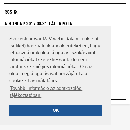
RSS
A HONLAP 2017.03.31-I ÁLLAPOTA
JOGI NYILATKOZAT
Székesfehérvár MJV weboldalain cookie-at
(sütiket) használunk annak érdekében, hogy
IMPRESSZUM
felhasználóink oldallátogatási szokásairól
MÉDIAAJÁNLAT
információkat szerezhessünk, de nem
tárolunk személyes információkat. Ön az
KÖZÉRDEKŰ ADATOK
oldal meglátogatásával hozzájárul a a
cookie-k használatához.
ADATVÉDELEM
További információ az adatkezelési
©2023 SZÉKESFEHÉRVÁR MEGYEI JOGÚ VÁROS
tájékoztatóban!
OK