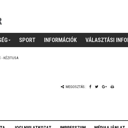
SÉG
SPORT
INFORMÁCIÓK
VÁLASZTÁSI INF
 - KÉZITUSA
MEGOSZTÁS:
OTA
JOGI NYILATKOZAT
IMPRESSZUM
MÉDIAAJÁNLAT