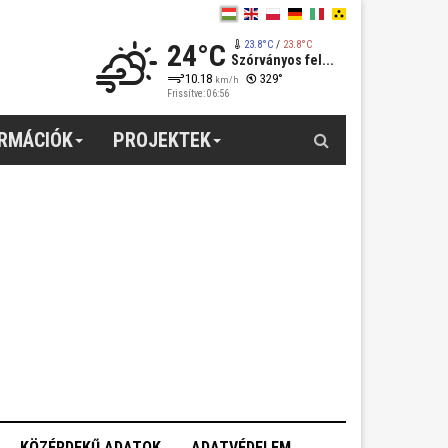
24°C
23.8°C
/
23.8°C
Szórványos fel...
10.18
329°
km/h
Frissítve: 06:56
Keresés
ORMÁCIÓK
PROJEKTEK
KÖZÉRDEKŰ ADATOK
ADATVÉDELEM