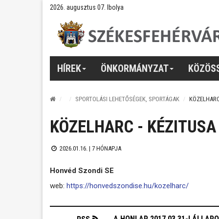
2026. augusztus 07. Ibolya
HÍREK
ÖNKORMÁNYZAT
KÖZÖS
SPORTOLÁSI LEHETŐSÉGEK, SPORTÁGAK
KÖZELHARC
KÖZELHARC - KÉZITUSA
2026.01.16. |
7 HÓNAPJA
Honvéd Szondi SE
web:
https://honvedszondise.hu/kozelharc/
A HONLAP 2017.03.31-I ÁLLAP