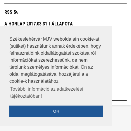
RSS
A HONLAP 2017.03.31-I ÁLLAPOTA
JOGI NYILATKOZAT
Székesfehérvár MJV weboldalain cookie-at
(sütiket) használunk annak érdekében, hogy
IMPRESSZUM
felhasználóink oldallátogatási szokásairól
MÉDIAAJÁNLAT
információkat szerezhessünk, de nem
tárolunk személyes információkat. Ön az
KÖZÉRDEKŰ ADATOK
oldal meglátogatásával hozzájárul a a
cookie-k használatához.
ADATVÉDELEM
További információ az adatkezelési
©2023 SZÉKESFEHÉRVÁR MEGYEI JOGÚ VÁROS
tájékoztatóban!
OK