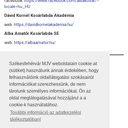
facebook:
https://www.facebook.com/albakosar/?
locale=hu_HU
Dávid Kornél Kosárlabda Akadémia
web:
https://davidkornelakademia.hu/
Alba Amatőr Kosárlabda SE
web:
https://albaamator.hu/
RSS
Székesfehérvár MJV weboldalain cookie-at
(sütiket) használunk annak érdekében, hogy
A HONLAP 2017.03.31-I ÁLLAPOTA
felhasználóink oldallátogatási szokásairól
információkat szerezhessünk, de nem
JOGI NYILATKOZAT
tárolunk személyes információkat. Ön az
IMPRESSZUM
oldal meglátogatásával hozzájárul a a
cookie-k használatához.
MÉDIAAJÁNLAT
További információ az adatkezelési
tájékoztatóban!
KÖZÉRDEKŰ ADATOK