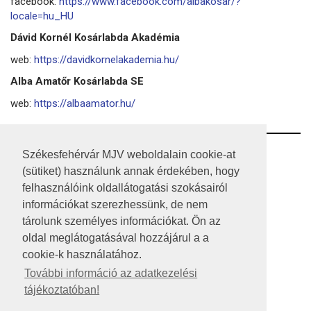
facebook:
https://www.facebook.com/albakosar/?
locale=hu_HU
Dávid Kornél Kosárlabda Akadémia
web:
https://davidkornelakademia.hu/
Alba Amatőr Kosárlabda SE
web:
https://albaamator.hu/
RSS
Székesfehérvár MJV weboldalain cookie-at
(sütiket) használunk annak érdekében, hogy
A HONLAP 2017.03.31-I ÁLLAPOTA
felhasználóink oldallátogatási szokásairól
információkat szerezhessünk, de nem
JOGI NYILATKOZAT
tárolunk személyes információkat. Ön az
IMPRESSZUM
oldal meglátogatásával hozzájárul a a
cookie-k használatához.
MÉDIAAJÁNLAT
További információ az adatkezelési
tájékoztatóban!
KÖZÉRDEKŰ ADATOK