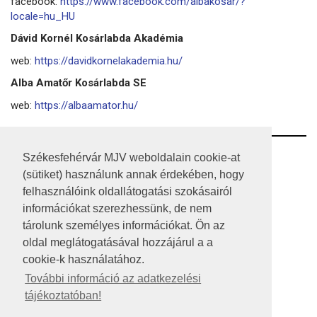
facebook:
https://www.facebook.com/albakosar/?
locale=hu_HU
Dávid Kornél Kosárlabda Akadémia
web:
https://davidkornelakademia.hu/
Alba Amatőr Kosárlabda SE
web:
https://albaamator.hu/
RSS
Székesfehérvár MJV weboldalain cookie-at
(sütiket) használunk annak érdekében, hogy
A HONLAP 2017.03.31-I ÁLLAPOTA
felhasználóink oldallátogatási szokásairól
információkat szerezhessünk, de nem
JOGI NYILATKOZAT
tárolunk személyes információkat. Ön az
IMPRESSZUM
oldal meglátogatásával hozzájárul a a
cookie-k használatához.
MÉDIAAJÁNLAT
További információ az adatkezelési
tájékoztatóban!
KÖZÉRDEKŰ ADATOK