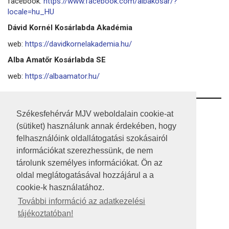
facebook:
https://www.facebook.com/albakosar/?
locale=hu_HU
Dávid Kornél Kosárlabda Akadémia
web:
https://davidkornelakademia.hu/
Alba Amatőr Kosárlabda SE
web:
https://albaamator.hu/
RSS
Székesfehérvár MJV weboldalain cookie-at
(sütiket) használunk annak érdekében, hogy
A HONLAP 2017.03.31-I ÁLLAPOTA
felhasználóink oldallátogatási szokásairól
információkat szerezhessünk, de nem
JOGI NYILATKOZAT
tárolunk személyes információkat. Ön az
IMPRESSZUM
oldal meglátogatásával hozzájárul a a
cookie-k használatához.
MÉDIAAJÁNLAT
További információ az adatkezelési
tájékoztatóban!
KÖZÉRDEKŰ ADATOK