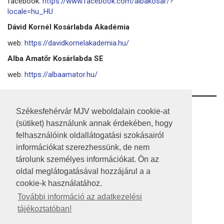
facebook:
https://www.facebook.com/albakosar/?
locale=hu_HU
Dávid Kornél Kosárlabda Akadémia
web:
https://davidkornelakademia.hu/
Alba Amatőr Kosárlabda SE
web:
https://albaamator.hu/
RSS
Székesfehérvár MJV weboldalain cookie-at
(sütiket) használunk annak érdekében, hogy
A HONLAP 2017.03.31-I ÁLLAPOTA
felhasználóink oldallátogatási szokásairól
információkat szerezhessünk, de nem
JOGI NYILATKOZAT
tárolunk személyes információkat. Ön az
IMPRESSZUM
oldal meglátogatásával hozzájárul a a
cookie-k használatához.
MÉDIAAJÁNLAT
További információ az adatkezelési
tájékoztatóban!
KÖZÉRDEKŰ ADATOK