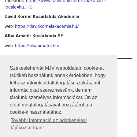
facebook:
https://www.facebook.com/albakosar/?
locale=hu_HU
Dávid Kornél Kosárlabda Akadémia
web:
https://davidkornelakademia.hu/
Alba Amatőr Kosárlabda SE
web:
https://albaamator.hu/
RSS
Székesfehérvár MJV weboldalain cookie-at
(sütiket) használunk annak érdekében, hogy
A HONLAP 2017.03.31-I ÁLLAPOTA
felhasználóink oldallátogatási szokásairól
információkat szerezhessünk, de nem
JOGI NYILATKOZAT
tárolunk személyes információkat. Ön az
IMPRESSZUM
oldal meglátogatásával hozzájárul a a
cookie-k használatához.
MÉDIAAJÁNLAT
További információ az adatkezelési
tájékoztatóban!
KÖZÉRDEKŰ ADATOK