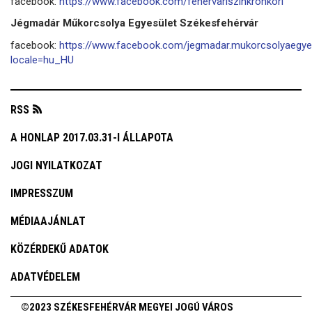
facebook:
https://www.facebook.com/fehervariszinkronkori
Jégmadár Műkorcsolya Egyesület Székesfehérvár
facebook:
https://www.facebook.com/jegmadar.mukorcsolyaegye
locale=hu_HU
RSS
A HONLAP 2017.03.31-I ÁLLAPOTA
JOGI NYILATKOZAT
IMPRESSZUM
MÉDIAAJÁNLAT
KÖZÉRDEKŰ ADATOK
ADATVÉDELEM
©2023 SZÉKESFEHÉRVÁR MEGYEI JOGÚ VÁROS