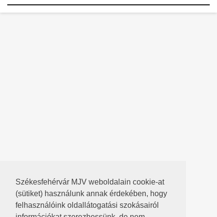
Székesfehérvár MJV weboldalain cookie-at
(sütiket) használunk annak érdekében, hogy
felhasználóink oldallátogatási szokásairól
információkat szerezhessünk, de nem