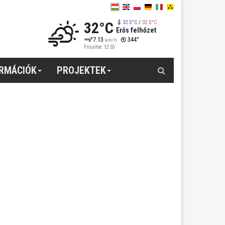
32°C
32.5°C
/
32.5°C
Erős felhőzet
7.13
344°
km/h
Frissítve: 12:53
Keresés
ORMÁCIÓK
PROJEKTEK