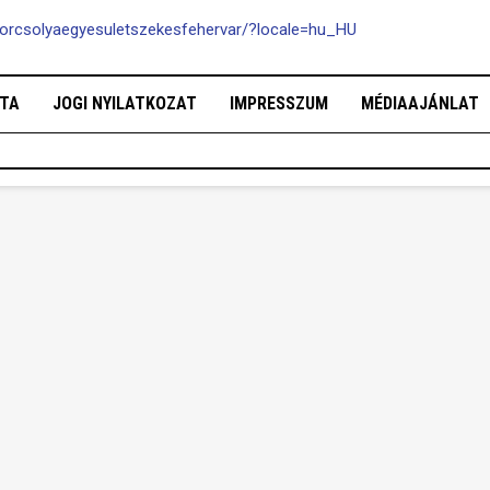
orcsolyaegyesuletszekesfehervar/?locale=hu_HU
OTA
JOGI NYILATKOZAT
IMPRESSZUM
MÉDIAAJÁNLAT