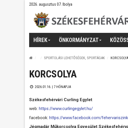
2026. augusztus 07. Ibolya
HÍREK
ÖNKORMÁNYZAT
KÖZÖS
SPORTOLÁSI LEHETŐSÉGEK, SPORTÁGAK
KORCSOLY
KORCSOLYA
2026.01.16. |
7 HÓNAPJA
Székesfehérvári Curling Egylet
web:
https://www.curlingegylet.hu/
facebook:
https://www.facebook.com/fehervariszink
Jégmadár Műkorcsolya Egyesület Székesfehérv