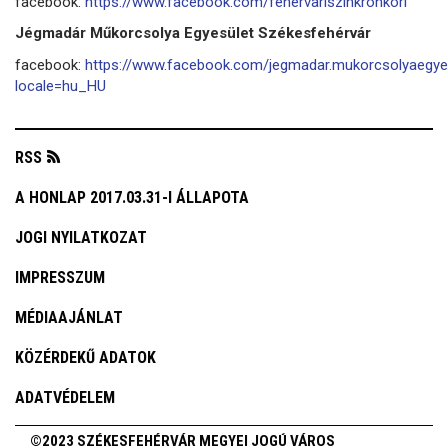
facebook:
https://www.facebook.com/fehervariszinkronkori
Jégmadár Műkorcsolya Egyesület Székesfehérvár
facebook:
https://www.facebook.com/jegmadar.mukorcsolyaegye
locale=hu_HU
RSS
A HONLAP 2017.03.31-I ÁLLAPOTA
JOGI NYILATKOZAT
IMPRESSZUM
MÉDIAAJÁNLAT
KÖZÉRDEKŰ ADATOK
ADATVÉDELEM
©2023 SZÉKESFEHÉRVÁR MEGYEI JOGÚ VÁROS