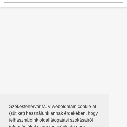
Székesfehérvár MJV weboldalain cookie-at
(sütiket) használunk annak érdekében, hogy
felhasználóink oldallátogatási szokásairól
információkat szerezhessünk, de nem