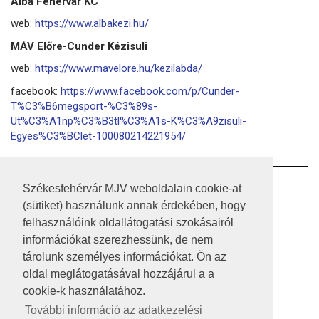
Alba Fehérvár KC
web:
https://www.albakezi.hu/
MÁV Előre-Cunder Kézisuli
web:
https://www.mavelore.hu/kezilabda/
facebook:
https://www.facebook.com/p/Cunder-
T%C3%B6megsport-%C3%89s-
Ut%C3%A1np%C3%B3tl%C3%A1s-K%C3%A9zisuli-
Egyes%C3%BClet-100080214221954/
RSS
Székesfehérvár MJV weboldalain cookie-at
(sütiket) használunk annak érdekében, hogy
A HONLAP 2017.03.31-I ÁLLAPOTA
felhasználóink oldallátogatási szokásairól
információkat szerezhessünk, de nem
JOGI NYILATKOZAT
tárolunk személyes információkat. Ön az
IMPRESSZUM
oldal meglátogatásával hozzájárul a a
cookie-k használatához.
MÉDIAAJÁNLAT
További információ az adatkezelési