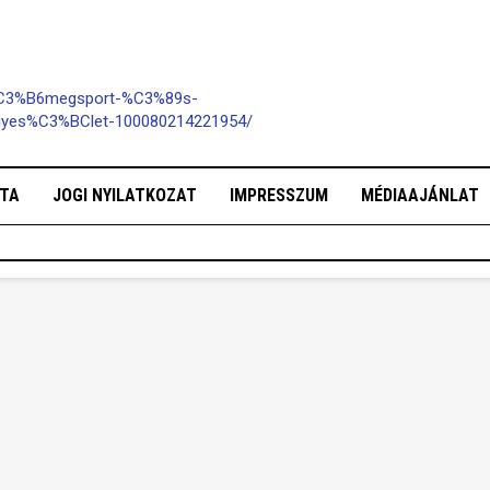
%C3%B6megsport-%C3%89s-
yes%C3%BClet-100080214221954/
OTA
JOGI NYILATKOZAT
IMPRESSZUM
MÉDIAAJÁNLAT