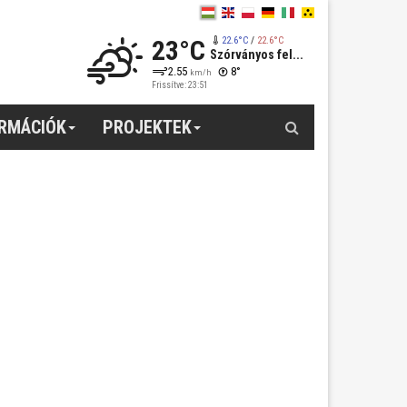
23°C
22.6°C
/
22.6°C
Szórványos fel...
2.55
8°
km/h
Frissítve: 23:51
Keresés
ORMÁCIÓK
PROJEKTEK