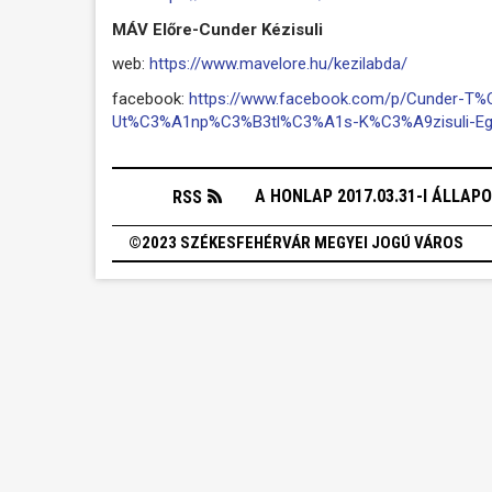
MÁV Előre-Cunder Kézisuli
web:
https://www.mavelore.hu/kezilabda/
facebook:
https://www.facebook.com/p/Cunder-T
Ut%C3%A1np%C3%B3tl%C3%A1s-K%C3%A9zisuli-Eg
A HONLAP 2017.03.31-I ÁLLAP
RSS
©2023 SZÉKESFEHÉRVÁR MEGYEI JOGÚ VÁROS