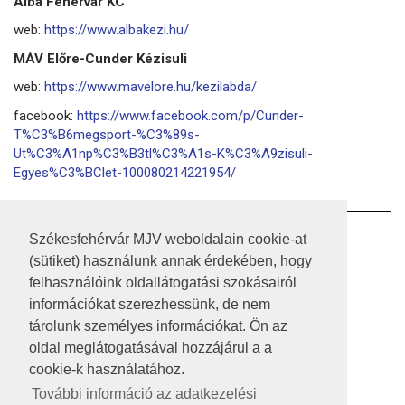
Alba Fehérvár KC
web:
https://www.albakezi.hu/
MÁV Előre-Cunder Kézisuli
web:
https://www.mavelore.hu/kezilabda/
facebook:
https://www.facebook.com/p/Cunder-
T%C3%B6megsport-%C3%89s-
Ut%C3%A1np%C3%B3tl%C3%A1s-K%C3%A9zisuli-
Egyes%C3%BClet-100080214221954/
RSS
Székesfehérvár MJV weboldalain cookie-at
(sütiket) használunk annak érdekében, hogy
A HONLAP 2017.03.31-I ÁLLAPOTA
felhasználóink oldallátogatási szokásairól
információkat szerezhessünk, de nem
JOGI NYILATKOZAT
tárolunk személyes információkat. Ön az
IMPRESSZUM
oldal meglátogatásával hozzájárul a a
cookie-k használatához.
MÉDIAAJÁNLAT
További információ az adatkezelési