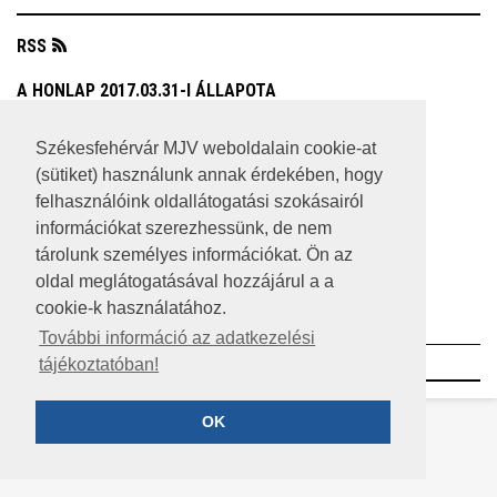
RSS
A HONLAP 2017.03.31-I ÁLLAPOTA
JOGI NYILATKOZAT
Székesfehérvár MJV weboldalain cookie-at
(sütiket) használunk annak érdekében, hogy
IMPRESSZUM
felhasználóink oldallátogatási szokásairól
MÉDIAAJÁNLAT
információkat szerezhessünk, de nem
tárolunk személyes információkat. Ön az
KÖZÉRDEKŰ ADATOK
oldal meglátogatásával hozzájárul a a
cookie-k használatához.
ADATVÉDELEM
További információ az adatkezelési
©2023 SZÉKESFEHÉRVÁR MEGYEI JOGÚ VÁROS
tájékoztatóban!
OK