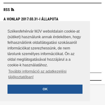
RSS
A HONLAP 2017.03.31-I ÁLLAPOTA
JOGI NYILATKOZAT
Székesfehérvár MJV weboldalain cookie-at
(sütiket) használunk annak érdekében, hogy
IMPRESSZUM
felhasználóink oldallátogatási szokásairól
MÉDIAAJÁNLAT
információkat szerezhessünk, de nem
tárolunk személyes információkat. Ön az
KÖZÉRDEKŰ ADATOK
oldal meglátogatásával hozzájárul a a
cookie-k használatához.
ADATVÉDELEM
További információ az adatkezelési
©2023 SZÉKESFEHÉRVÁR MEGYEI JOGÚ VÁROS
tájékoztatóban!
OK