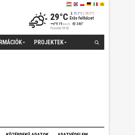
29°C
29.2°C
/
29.2°C
Erős felhőzet
9.19
346°
km/h
Frissítve: 09:52
Keresés
ORMÁCIÓK
PROJEKTEK
KÖZÉRDEKŰ ADATOK
ADATVÉDELEM