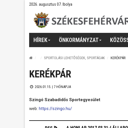
2026. augusztus 07. Ibolya
HÍREK
ÖNKORMÁNYZAT
KÖZÖS
SPORTOLÁSI LEHETŐSÉGEK, SPORTÁGAK
KERÉKPÁR
KERÉKPÁR
2026.01.15. |
7 HÓNAPJA
Szingó Szabadidős Sportegyesület
web:
https://szingo.hu/
A HONLAP 2017.03.31-I ÁLLAP