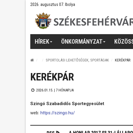
2026. augusztus 07. Ibolya
HÍREK
ÖNKORMÁNYZAT
KÖZÖS
SPORTOLÁSI LEHETŐSÉGEK, SPORTÁGAK
KERÉKPÁR
KERÉKPÁR
2026.01.15. |
7 HÓNAPJA
Szingó Szabadidős Sportegyesület
web:
https://szingo.hu/
A HONLAP 2017.03.31-I ÁLLAP