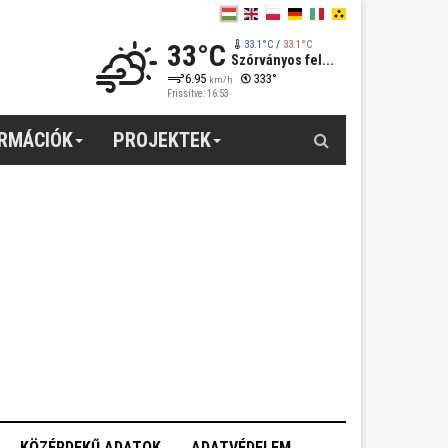
33°C
33.1°C
/
33.1°C
Szórványos fel...
6.95
333°
km/h
Frissítve: 16:53
Keresés
ORMÁCIÓK
PROJEKTEK
KÖZÉRDEKŰ ADATOK
ADATVÉDELEM