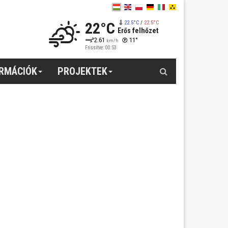
22°C
22.5°C
/
22.5°C
Erős felhőzet
2.61
11°
km/h
Frissítve: 00:53
Keresés
ORMÁCIÓK
PROJEKTEK