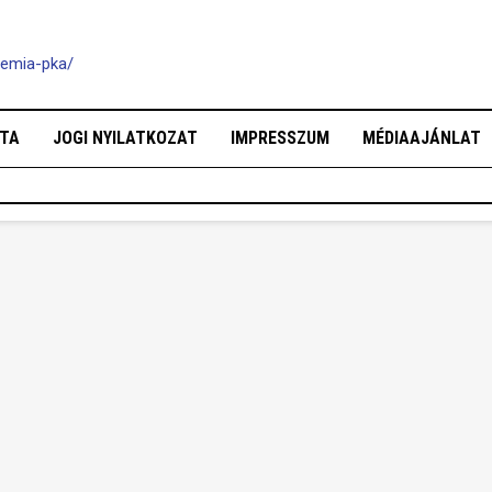
demia-pka/
OTA
JOGI NYILATKOZAT
IMPRESSZUM
MÉDIAAJÁNLAT