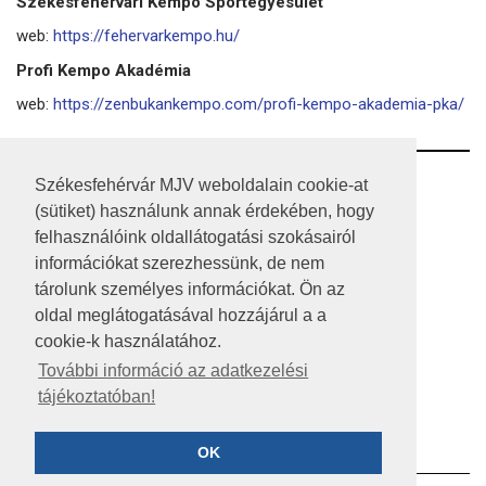
Székesfehérvári Kempo Sportegyesület
web:
https://fehervarkempo.hu/
Profi Kempo Akadémia
web:
https://zenbukankempo.com/profi-kempo-akademia-pka/
RSS
Székesfehérvár MJV weboldalain cookie-at
(sütiket) használunk annak érdekében, hogy
A HONLAP 2017.03.31-I ÁLLAPOTA
felhasználóink oldallátogatási szokásairól
információkat szerezhessünk, de nem
JOGI NYILATKOZAT
tárolunk személyes információkat. Ön az
IMPRESSZUM
oldal meglátogatásával hozzájárul a a
cookie-k használatához.
MÉDIAAJÁNLAT
További információ az adatkezelési
tájékoztatóban!
KÖZÉRDEKŰ ADATOK
ADATVÉDELEM
OK