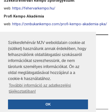
Székesfehérvári Kempo Sportegyesület
web:
https://fehervarkempo.hu/
Profi Kempo Akadémia
web:
https://zenbukankempo.com/profi-kempo-akademia-pka/
RSS
Székesfehérvár MJV weboldalain cookie-at
(sütiket) használunk annak érdekében, hogy
A HONLAP 2017.03.31-I ÁLLAPOTA
felhasználóink oldallátogatási szokásairól
információkat szerezhessünk, de nem
JOGI NYILATKOZAT
tárolunk személyes információkat. Ön az
IMPRESSZUM
oldal meglátogatásával hozzájárul a a
cookie-k használatához.
MÉDIAAJÁNLAT
További információ az adatkezelési
tájékoztatóban!
KÖZÉRDEKŰ ADATOK
ADATVÉDELEM
OK