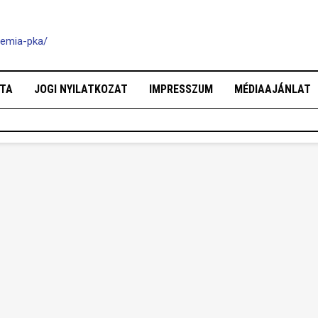
demia-pka/
OTA
JOGI NYILATKOZAT
IMPRESSZUM
MÉDIAAJÁNLAT