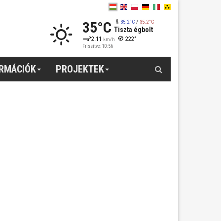
35°C
35.2°C
/
35.2°C
Tiszta égbolt
2.11
222°
km/h
Frissítve: 10:56
Keresés
ORMÁCIÓK
PROJEKTEK