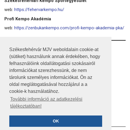
Székesfehérvári Kempo Sportegyesület
web:
https://fehervarkempo.hu/
Profi Kempo Akadémia
web:
https://zenbukankempo.com/profi-kempo-akademia-pka/
RSS
Székesfehérvár MJV weboldalain cookie-at
(sütiket) használunk annak érdekében, hogy
A HONLAP 2017.03.31-I ÁLLAPOTA
felhasználóink oldallátogatási szokásairól
információkat szerezhessünk, de nem
JOGI NYILATKOZAT
tárolunk személyes információkat. Ön az
IMPRESSZUM
oldal meglátogatásával hozzájárul a a
cookie-k használatához.
MÉDIAAJÁNLAT
További információ az adatkezelési
tájékoztatóban!
KÖZÉRDEKŰ ADATOK
ADATVÉDELEM
OK