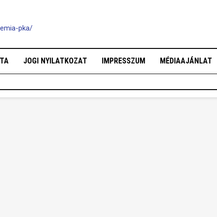
demia-pka/
OTA
JOGI NYILATKOZAT
IMPRESSZUM
MÉDIAAJÁNLAT