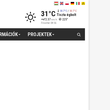
31°C
30.7°C
/
30.7°C
Tiszta égbolt
2.37
225°
km/h
Frissítve: 08:56
Keresés
ORMÁCIÓK
PROJEKTEK