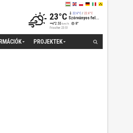
23°C
22.6°C
/
22.6°C
Szórványos fel...
2.55
8°
km/h
Frissítve: 23:51
Keresés
ORMÁCIÓK
PROJEKTEK