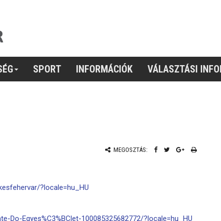
SÉG
SPORT
INFORMÁCIÓK
VÁLASZTÁSI INF
MEGOSZTÁS:
kesfehervar/?locale=hu_HU
rate-Do-Egyes%C3%BClet-100085325682772/?locale=hu_HU