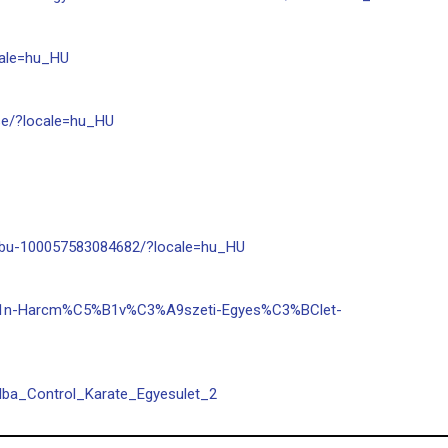
cale=hu_HU
se/?locale=hu_HU
ibu-100057583084682/?locale=hu_HU
A1n-Harcm%C5%B1v%C3%A9szeti-Egyes%C3%BClet-
/Alba_Control_Karate_Egyesulet_2