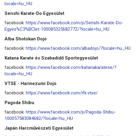
locale=hu_HU
Senshi Karate-Do Egyesület
facebook:
https://www.facebook.com/p/Senshi-Karate-Do-
Egyes%C3%BClet-100085325682772/?locale=hu_HU
Alba Shotokan Dojo
facebook:
https://www.facebook.com/albadojo/?locale=hu_HU
Katana Karate és Szabadidő Sportegyesület
facebook:
https://www.facebook.com/katanakaratese/?
locale=hu_HU
VTSE - Harinezumi Dojo
facebook:
https://www.facebook.com/ifk.vtse/
Pagoda Shibu
facebook:
https://www.facebook.com/p/Pagoda-Shibu-
100057583084682/?locale=hu_HU
Japán Harcművészeti Egyesület