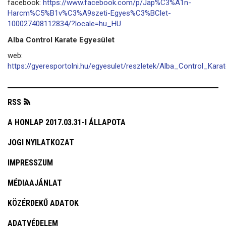
facebook:
https://www.facebook.com/p/Jap%C3%A1n-
Harcm%C5%B1v%C3%A9szeti-Egyes%C3%BClet-
100027408112834/?locale=hu_HU
Alba Control Karate Egyesület
web:
https://gyeresportolni.hu/egyesulet/reszletek/Alba_Control_Kara
RSS
A HONLAP 2017.03.31-I ÁLLAPOTA
JOGI NYILATKOZAT
IMPRESSZUM
MÉDIAAJÁNLAT
KÖZÉRDEKŰ ADATOK
ADATVÉDELEM