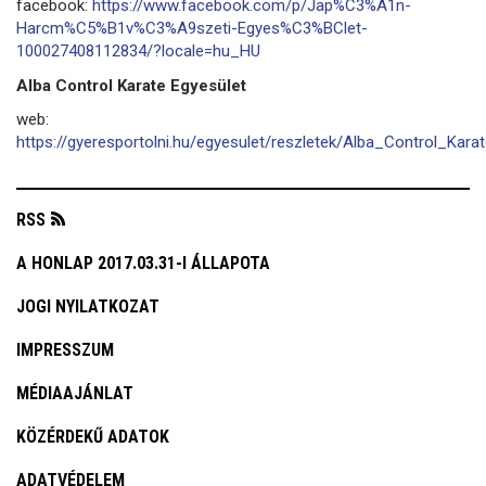
facebook:
https://www.facebook.com/p/Jap%C3%A1n-
Harcm%C5%B1v%C3%A9szeti-Egyes%C3%BClet-
100027408112834/?locale=hu_HU
Alba Control Karate Egyesület
web:
https://gyeresportolni.hu/egyesulet/reszletek/Alba_Control_Kara
RSS
A HONLAP 2017.03.31-I ÁLLAPOTA
JOGI NYILATKOZAT
IMPRESSZUM
MÉDIAAJÁNLAT
KÖZÉRDEKŰ ADATOK
ADATVÉDELEM