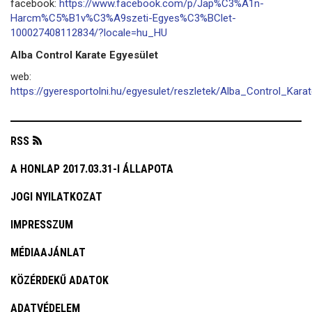
facebook:
https://www.facebook.com/p/Jap%C3%A1n-
Harcm%C5%B1v%C3%A9szeti-Egyes%C3%BClet-
100027408112834/?locale=hu_HU
Alba Control Karate Egyesület
web:
https://gyeresportolni.hu/egyesulet/reszletek/Alba_Control_Kara
RSS
A HONLAP 2017.03.31-I ÁLLAPOTA
JOGI NYILATKOZAT
IMPRESSZUM
MÉDIAAJÁNLAT
KÖZÉRDEKŰ ADATOK
ADATVÉDELEM