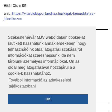
Vitál Club SE
web:
https://vitalclubsportaruhaz.hu/kajak-kenuoktatas-
jelentkezes
RSS
Székesfehérvár MJV weboldalain cookie-at
(sütiket) használunk annak érdekében, hogy
A HONLAP 2017.03.31-I ÁLLAPOTA
felhasználóink oldallátogatási szokásairól
információkat szerezhessünk, de nem
JOGI NYILATKOZAT
tárolunk személyes információkat. Ön az
IMPRESSZUM
oldal meglátogatásával hozzájárul a a
cookie-k használatához.
MÉDIAAJÁNLAT
További információ az adatkezelési
tájékoztatóban!
KÖZÉRDEKŰ ADATOK
ADATVÉDELEM
OK
©2023 SZÉKESFEHÉRVÁR MEGYEI JOGÚ VÁROS