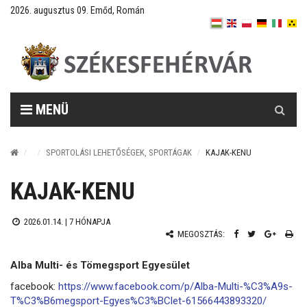
2026. augusztus 09. Emőd, Román
Keresés
MENÜ
SPORTOLÁSI LEHETŐSÉGEK, SPORTÁGAK
KAJAK-KENU
KAJAK-KENU
2026.01.14. |
7 HÓNAPJA
MEGOSZTÁS:
Alba Multi- és Tömegsport Egyesület
facebook:
https://www.facebook.com/p/Alba-Multi-%C3%A9s-
T%C3%B6megsport-Egyes%C3%BClet-61566443893320/