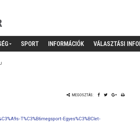
SÉG
SPORT
INFORMÁCIÓK
VÁLASZTÁSI INF
U
MEGOSZTÁS:
ti-%C3%A9s-T%C3%B6megsport-Egyes%C3%BClet-