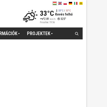
33°C
33°C
/
33°C
Kevés felhő
2.81
325°
km/h
Frissítve: 19:56
Keresés
ORMÁCIÓK
PROJEKTEK