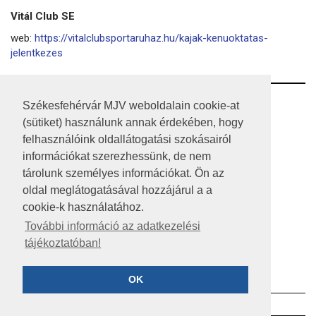
Vitál Club SE
web:
https://vitalclubsportaruhaz.hu/kajak-kenuoktatas-
jelentkezes
RSS
Székesfehérvár MJV weboldalain cookie-at
(sütiket) használunk annak érdekében, hogy
A HONLAP 2017.03.31-I ÁLLAPOTA
felhasználóink oldallátogatási szokásairól
információkat szerezhessünk, de nem
JOGI NYILATKOZAT
tárolunk személyes információkat. Ön az
IMPRESSZUM
oldal meglátogatásával hozzájárul a a
cookie-k használatához.
MÉDIAAJÁNLAT
További információ az adatkezelési
tájékoztatóban!
KÖZÉRDEKŰ ADATOK
ADATVÉDELEM
OK
©2023 SZÉKESFEHÉRVÁR MEGYEI JOGÚ VÁROS