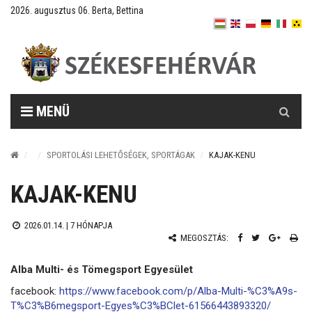
2026. augusztus 06. Berta, Bettina
Keresés
MENÜ
SPORTOLÁSI LEHETŐSÉGEK, SPORTÁGAK
KAJAK-KENU
KAJAK-KENU
2026.01.14. |
7 HÓNAPJA
MEGOSZTÁS:
Alba Multi- és Tömegsport Egyesület
facebook:
https://www.facebook.com/p/Alba-Multi-%C3%A9s-
T%C3%B6megsport-Egyes%C3%BClet-61566443893320/