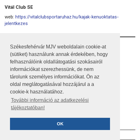
Vitál Club SE
web:
https://vitalclubsportaruhaz.hu/kajak-kenuoktatas-
jelentkezes
RSS
Székesfehérvár MJV weboldalain cookie-at
(sütiket) használunk annak érdekében, hogy
A HONLAP 2017.03.31-I ÁLLAPOTA
felhasználóink oldallátogatási szokásairól
információkat szerezhessünk, de nem
JOGI NYILATKOZAT
tárolunk személyes információkat. Ön az
IMPRESSZUM
oldal meglátogatásával hozzájárul a a
cookie-k használatához.
MÉDIAAJÁNLAT
További információ az adatkezelési
tájékoztatóban!
KÖZÉRDEKŰ ADATOK
ADATVÉDELEM
OK
©2023 SZÉKESFEHÉRVÁR MEGYEI JOGÚ VÁROS