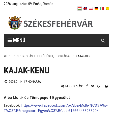
2026. augusztus 09. Emőd, Román
Keresés
MENÜ
SPORTOLÁSI LEHETŐSÉGEK, SPORTÁGAK
KAJAK-KENU
KAJAK-KENU
2026.01.14. |
7 HÓNAPJA
MEGOSZTÁS:
Alba Multi- és Tömegsport Egyesület
facebook:
https://www.facebook.com/p/Alba-Multi-%C3%A9s-
T%C3%B6megsport-Egyes%C3%BClet-61566443893320/