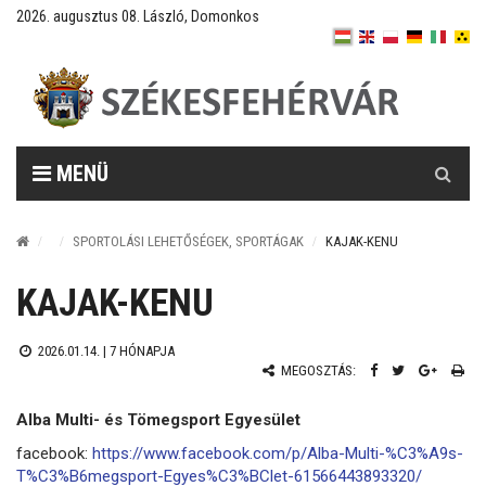
2026. augusztus 08. László, Domonkos
Keresés
MENÜ
SPORTOLÁSI LEHETŐSÉGEK, SPORTÁGAK
KAJAK-KENU
KAJAK-KENU
2026.01.14. |
7 HÓNAPJA
MEGOSZTÁS:
Alba Multi- és Tömegsport Egyesület
facebook:
https://www.facebook.com/p/Alba-Multi-%C3%A9s-
T%C3%B6megsport-Egyes%C3%BClet-61566443893320/