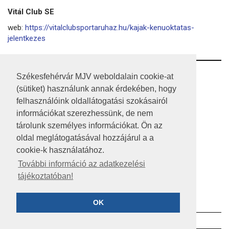
Vitál Club SE
web:
https://vitalclubsportaruhaz.hu/kajak-kenuoktatas-
jelentkezes
RSS
Székesfehérvár MJV weboldalain cookie-at
(sütiket) használunk annak érdekében, hogy
A HONLAP 2017.03.31-I ÁLLAPOTA
felhasználóink oldallátogatási szokásairól
információkat szerezhessünk, de nem
JOGI NYILATKOZAT
tárolunk személyes információkat. Ön az
IMPRESSZUM
oldal meglátogatásával hozzájárul a a
cookie-k használatához.
MÉDIAAJÁNLAT
További információ az adatkezelési
tájékoztatóban!
KÖZÉRDEKŰ ADATOK
ADATVÉDELEM
OK
©2023 SZÉKESFEHÉRVÁR MEGYEI JOGÚ VÁROS