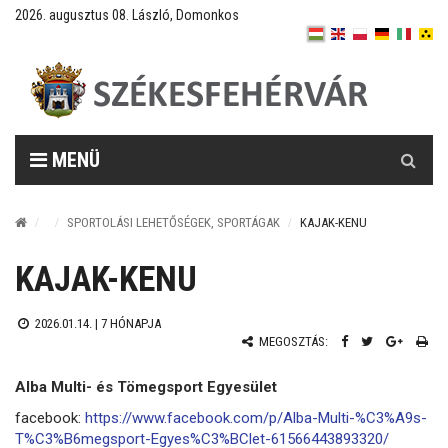
2026. augusztus 08. László, Domonkos
Keresés
MENÜ
SPORTOLÁSI LEHETŐSÉGEK, SPORTÁGAK
KAJAK-KENU
KAJAK-KENU
2026.01.14. |
7 HÓNAPJA
MEGOSZTÁS:
Alba Multi- és Tömegsport Egyesület
facebook:
https://www.facebook.com/p/Alba-Multi-%C3%A9s-
T%C3%B6megsport-Egyes%C3%BClet-61566443893320/