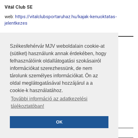
Vitál Club SE
web:
https://vitalclubsportaruhaz.hu/kajak-kenuoktatas-
jelentkezes
RSS
Székesfehérvár MJV weboldalain cookie-at
(sütiket) használunk annak érdekében, hogy
A HONLAP 2017.03.31-I ÁLLAPOTA
felhasználóink oldallátogatási szokásairól
információkat szerezhessünk, de nem
JOGI NYILATKOZAT
tárolunk személyes információkat. Ön az
IMPRESSZUM
oldal meglátogatásával hozzájárul a a
cookie-k használatához.
MÉDIAAJÁNLAT
További információ az adatkezelési
tájékoztatóban!
KÖZÉRDEKŰ ADATOK
ADATVÉDELEM
OK
©2023 SZÉKESFEHÉRVÁR MEGYEI JOGÚ VÁROS