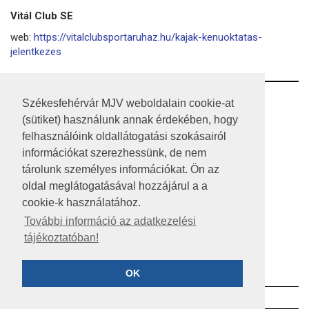
Vitál Club SE
web:
https://vitalclubsportaruhaz.hu/kajak-kenuoktatas-
jelentkezes
RSS
Székesfehérvár MJV weboldalain cookie-at
(sütiket) használunk annak érdekében, hogy
A HONLAP 2017.03.31-I ÁLLAPOTA
felhasználóink oldallátogatási szokásairól
információkat szerezhessünk, de nem
JOGI NYILATKOZAT
tárolunk személyes információkat. Ön az
IMPRESSZUM
oldal meglátogatásával hozzájárul a a
cookie-k használatához.
MÉDIAAJÁNLAT
További információ az adatkezelési
tájékoztatóban!
KÖZÉRDEKŰ ADATOK
ADATVÉDELEM
OK
©2023 SZÉKESFEHÉRVÁR MEGYEI JOGÚ VÁROS