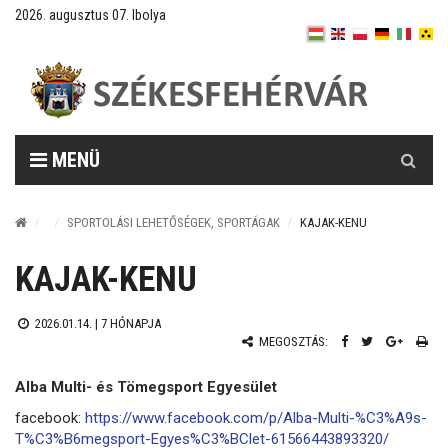
2026. augusztus 07. Ibolya
Keresés
MENÜ
SPORTOLÁSI LEHETŐSÉGEK, SPORTÁGAK
KAJAK-KENU
KAJAK-KENU
2026.01.14. |
7 HÓNAPJA
MEGOSZTÁS:
Alba Multi- és Tömegsport Egyesület
facebook:
https://www.facebook.com/p/Alba-Multi-%C3%A9s-
T%C3%B6megsport-Egyes%C3%BClet-61566443893320/