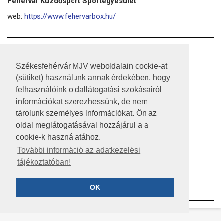
Fehérvár Küzdősport Sportegyesület
web:
https://www.fehervarbox.hu/
RSS
Székesfehérvár MJV weboldalain cookie-at
A HONLAP 2017.03.31-I ÁLLAPOTA
(sütiket) használunk annak érdekében, hogy
felhasználóink oldallátogatási szokásairól
JOGI NYILATKOZAT
információkat szerezhessünk, de nem
IMPRESSZUM
tárolunk személyes információkat. Ön az
oldal meglátogatásával hozzájárul a a
MÉDIAAJÁNLAT
cookie-k használatához.
KÖZÉRDEKŰ ADATOK
További információ az adatkezelési
tájékoztatóban!
ADATVÉDELEM
OK
©2023 SZÉKESFEHÉRVÁR MEGYEI JOGÚ VÁROS