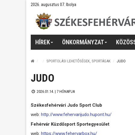
2026. augusztus 07. Ibolya
HÍREK
ÖNKORMÁNYZAT
KÖZÖS
SPORTOLÁSI LEHETŐSÉGEK, SPORTÁGAK
JUDO
JUDO
2026.01.14. |
7 HÓNAPJA
Székesfehérvári Judo Sport Club
web:
http://www.fehervarijudo.hupont.hu/
Fehérvár Küzdősport Sportegyesület
web:
https://www.fehervarbox.hu/