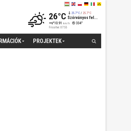
26°C
25.7°C
/
25.7°C
Szórványos fel...
10.91
334°
km/h
Frissítve: 07:55
Keresés
ORMÁCIÓK
PROJEKTEK