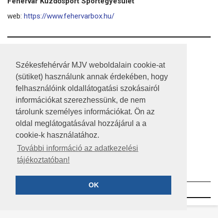
Fehérvár Küzdősport Sportegyesület
web:
https://www.fehervarbox.hu/
RSS
Székesfehérvár MJV weboldalain cookie-at
A HONLAP 2017.03.31-I ÁLLAPOTA
(sütiket) használunk annak érdekében, hogy
felhasználóink oldallátogatási szokásairól
JOGI NYILATKOZAT
információkat szerezhessünk, de nem
IMPRESSZUM
tárolunk személyes információkat. Ön az
oldal meglátogatásával hozzájárul a a
MÉDIAAJÁNLAT
cookie-k használatához.
KÖZÉRDEKŰ ADATOK
További információ az adatkezelési
tájékoztatóban!
ADATVÉDELEM
OK
©2023 SZÉKESFEHÉRVÁR MEGYEI JOGÚ VÁROS