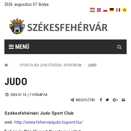
2026. augusztus 07. Ibolya
Keresés
MENÜ
SPORTOLÁSI LEHETŐSÉGEK, SPORTÁGAK
JUDO
JUDO
2026.01.14. |
7 HÓNAPJA
MEGOSZTÁS:
Székesfehérvári Judo Sport Club
web:
http://www.fehervarijudo.hupont.hu/